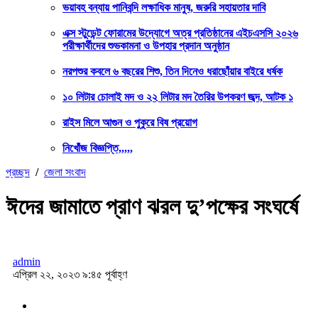
ভয়াবহ বন্যায় পানিবন্দি লক্ষাধিক মানুষ, জরুরি সহায়তার দাবি
এক্স স্টুডেন্ট ফোরামের উদ্যোগে অত্র প্রতিষ্ঠানের এইচএসসি ২০২৬
পরীক্ষার্থীদের শুভকামনা ও উপহার প্রদান অনুষ্ঠান
নরপশুর কবলে ৬ বছরের শিশু, তিন দিনেও ধরাছোঁয়ার বাইরে ধর্ষক
১০ লিটার চোলাই মদ ও ২২ লিটার মদ তৈরির উপকরণ জব্দ, আটক ১
রাইস মিলে আগুন ও পুকুরে বিষ প্রয়োগ
নিখোঁজ বিজ্ঞপ্তি,,,,,
প্রচ্ছদ
/
জেলা সংবাদ
ঈদের জামাতে প্রাণ ঝরল দু’পক্ষের সংঘর্ষে
admin
এপ্রিল ২২, ২০২৩ ৯:৪৫ পূর্বাহ্ণ