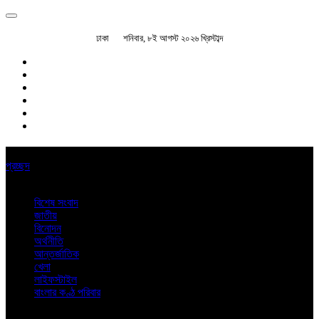
ঢাকা
শনিবার, ৮ই আগস্ট ২০২৬ খ্রিস্টাব্দ
প্রচ্ছদ
বিশেষ সংবাদ
জাতীয়
বিনোদন
অর্থনীতি
আন্তর্জাতিক
খেলা
লাইফস্টাইল
বাংলার কণ্ঠ পরিবার
অন্যান্য