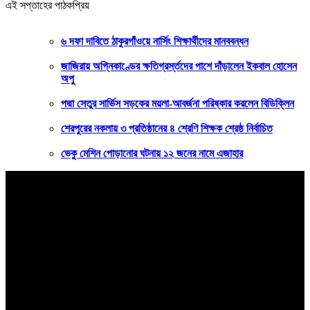
এই সপ্তাহের পাঠকপ্রিয়
৬ দফা দাবিতে ঠাকুরগাঁওয়ে নার্সিং শিক্ষার্থীদের মানববন্ধন
জাজিরায় অগ্নিকাণ্ডের ক্ষতিগ্রর্স্তদের পাশে দাঁড়ালেন ইকবাল হোসেন
অপু
পদ্মা সেতুর সার্ভিস সড়কের ময়লা-আবর্জনা পরিষ্কার করলেন বিডিক্লিন
শেরপুরের নকলায় ৩ প্রতিষ্ঠানের ৪ শ্রেণি শিক্ষক শ্রেষ্ঠ নির্বাচিত
ভেকু মেশিন পোড়ানোর ঘটনায় ১২ জনের নামে এজাহার
বাংলার কণ্ঠ
সত্যের খোঁজে ২৪ ঘণ্টা
বাংলার কণ্ঠ