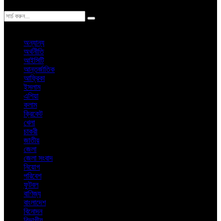
ঢাকা
শনিবার, ৮ই আগস্ট ২০২৬ খ্রিস্টাব্দ
অন্যান্য
অর্থনীতি
আইসিটি
আন্তর্জাতিক
আফ্রিকা
ইসলাম
এশিয়া
কলাম
ক্রিকেট
খেলা
চাকরী
জাতীয়
জেলা
জেলা সংবাদ
নিয়োগ
পরিবেশ
ফুটবল
বাণিজ্য
বাংলাদেশ
বিনোদন
বিভাগীয়