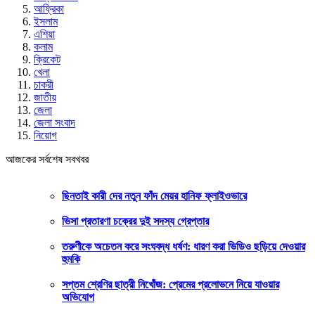
আফ্রিকা
ইসলাম
এশিয়া
কলাম
ক্রিকেট
খেলা
চাকরী
জাতীয়
জেলা
জেলা সংবাদ
নিয়োগ
আজকের সর্বশেষ সবখবর
ছিনতাই কারী দের নতুন ফাঁদ মেয়র হানিফ ফ্লাইওভারে
ভিসা প্রতারণা চক্রের দুই সদস্য গ্রেপ্তার
তরুণীকে অচেতন করে সংঘবদ্ধ ধর্ষণ: ধারণ করা ভিডিও ছড়িয়ে দেওয়ার
হুমকি
সপ্তম শ্রেণির ছাত্রী নিখোঁজ: প্রেমের প্রলোভনে নিয়ে যাওয়ার
অভিযোগ