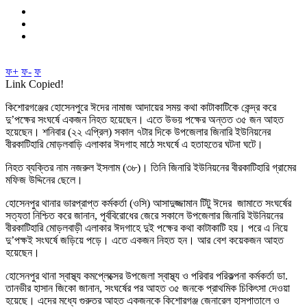
ফ+
ফ-
ফ
Link Copied!
কিশোরগঞ্জের হোসেনপুরে ঈদের নামাজ আদায়ের সময় কথা কাটাকাটিকে কেন্দ্র করে
দু’পক্ষের সংঘর্ষে একজন নিহত হয়েছেন। এতে উভয় পক্ষের অন্তত ৩৫ জন আহত
হয়েছেন। শনিবার (২২ এপ্রিল) সকাল ৭টার দিকে উপজেলার জিনারি ইউনিয়নের
বীরকাটিহারি মোড়লবাড়ি এলাকার ঈদগাহ মাঠে সংঘর্ষে এ হতাহতের ঘটনা ঘটে।
নিহত ব্যক্তির নাম নজরুল ইসলাম (৩৮)। তিনি জিনারি ইউনিয়নের বীরকাটিহারি গ্রামের
মফিজ উদ্দিনের ছেলে।
হোসেনপুর থানার ভারপ্রাপ্ত কর্মকর্তা (ওসি) আসাদুজ্জামান টিটু ঈদের জামাতে সংঘর্ষের
সত্যতা নিশ্চিত করে জানান, পূর্ববিরোধের জেরে সকালে উপজেলার জিনারি ইউনিয়নের
বীরকাটিহারি মোড়লবাড়ী এলাকার ঈদগাহে দুই পক্ষের কথা কাটাকাটি হয়। পরে এ নিয়ে
দু’পক্ষই সংঘর্ষে জড়িয়ে পড়ে। এতে একজন নিহত হন। আর বেশ কয়েকজন আহত
হয়েছেন।
হোসেনপুর থানা স্বাস্থ্য কমপ্লেক্সের উপজেলা স্বাস্থ্য ও পরিবার পরিকল্পনা কর্মকর্তা ডা.
তানভীর হাসান জিকো জানান, সংঘর্ষের পর আহত ৩৫ জনকে প্রাথমিক চিকিৎসা দেওয়া
হয়েছে। এদের মধ্যে গুরুতর আহত একজনকে কিশোরগঞ্জ জেনারেল হাসপাতালে ও