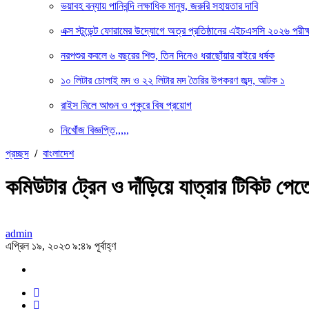
ভয়াবহ বন্যায় পানিবন্দি লক্ষাধিক মানুষ, জরুরি সহায়তার দাবি
এক্স স্টুডেন্ট ফোরামের উদ্যোগে অত্র প্রতিষ্ঠানের এইচএসসি ২০২৬ পরীক্ষ
নরপশুর কবলে ৬ বছরের শিশু, তিন দিনেও ধরাছোঁয়ার বাইরে ধর্ষক
১০ লিটার চোলাই মদ ও ২২ লিটার মদ তৈরির উপকরণ জব্দ, আটক ১
রাইস মিলে আগুন ও পুকুরে বিষ প্রয়োগ
নিখোঁজ বিজ্ঞপ্তি,,,,,
প্রচ্ছদ
/
বাংলাদেশ
কমিউটার ট্রেন ও দাঁড়িয়ে যাত্রার টিকিট পেতে ক
admin
এপ্রিল ১৯, ২০২৩ ৯:৪৯ পূর্বাহ্ণ