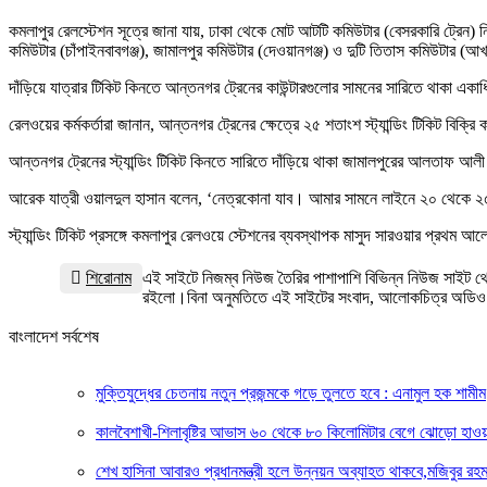
কমলাপুর রেলস্টেশন সূত্রে জানা যায়, ঢাকা থেকে মোট আটটি কমিউটার (বেসরকারি ট্রেন) 
কমিউটার (চাঁপাইনবাবগঞ্জ), জামালপুর কমিউটার (দেওয়ানগঞ্জ) ও দুটি তিতাস কমিউটার (আখা
দাঁড়িয়ে যাত্রার টিকিট কিনতে আন্তনগর ট্রেনের কাউন্টারগুলোর সামনের সারিতে থাকা এক
রেলওয়ের কর্মকর্তারা জানান, আন্তনগর ট্রেনের ক্ষেত্রে ২৫ শতাংশ স্ট্যান্ডিং টিকিট বিক
আন্তনগর ট্রেনের স্ট্যান্ডিং টিকিট কিনতে সারিতে দাঁড়িয়ে থাকা জামালপুরের আলতাফ 
আরেক যাত্রী ওয়ালদুল হাসান বলেন, ‘নেত্রকোনা যাব। আমার সামনে লাইনে ২০ থেকে ২
স্ট্যান্ডিং টিকিট প্রসঙ্গে কমলাপুর রেলওয়ে স্টেশনের ব্যবস্থাপক মাসুদ সারওয়ার প্রথম 
শিরোনাম
এই সাইটে নিজম্ব নিউজ তৈরির পাশাপাশি বিভিন্ন নিউজ সাইট থে
রইলো।বিনা অনুমতিতে এই সাইটের সংবাদ, আলোকচিত্র অডিও 
বাংলাদেশ সর্বশেষ
মুক্তিযুদ্ধের চেতনায় নতুন প্রজন্মকে গড়ে তুলতে হবে : এনামুল হক শামীম
কালবৈশাখী-শিলাবৃষ্টির আভাস ৬০ থেকে ৮০ কিলোমিটার বেগে ঝোড়ো হাও
শেখ হাসিনা আবারও প্রধানমন্ত্রী হলে উন্নয়ন অব্যাহত থাকবে,মজিবুর রহমা