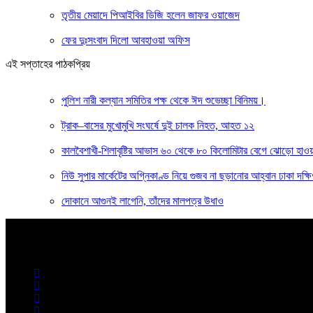
তৃতীয় মেয়াদে পিআইবির ডিজি হলেন জাফর ওয়াজেদ
ফের দুঃসংবাদ দিলো আবহাওয়া অফিস
এই সপ্তাহের পাঠকপ্রিয়
পুলিশ নারী কল্যান সমিতির পক্ষ থেকে ঈদ শুভেচ্ছা বিনিময়।
ট্রাক–বাসের মুখোমুখি সংঘর্ষে দুই চালক নিহত, আহত ১২
কালবৈশাখী-শিলাবৃষ্টির আভাস ৬০ থেকে ৮০ কিলোমিটার বেগে ঝোড়ো হাও
নিউ সুপার মার্কেটের অগ্নিকাণ্ড নিয়ে গুজব না ছড়ানোর আহ্বান ঢাকা দক্ষি
দোকানে আগুনই লাগেনি, তাঁদের মালপত্র উধাও
বাংলার কণ্ঠ
সত্যের খোঁজে ২৪ ঘণ্টা