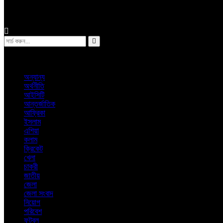
অন্যান্য
ঢাকা
শুক্রবার, ৭ই আগস্ট ২০২৬ খ্রিস্টাব্দ
অন্যান্য
অর্থনীতি
আইসিটি
আন্তর্জাতিক
আফ্রিকা
ইসলাম
এশিয়া
কলাম
ক্রিকেট
খেলা
চাকরী
জাতীয়
জেলা
জেলা সংবাদ
নিয়োগ
পরিবেশ
ফুটবল