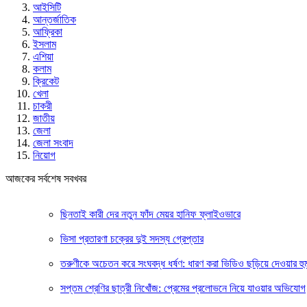
আইসিটি
আন্তর্জাতিক
আফ্রিকা
ইসলাম
এশিয়া
কলাম
ক্রিকেট
খেলা
চাকরী
জাতীয়
জেলা
জেলা সংবাদ
নিয়োগ
আজকের সর্বশেষ সবখবর
ছিনতাই কারী দের নতুন ফাঁদ মেয়র হানিফ ফ্লাইওভারে
ভিসা প্রতারণা চক্রের দুই সদস্য গ্রেপ্তার
তরুণীকে অচেতন করে সংঘবদ্ধ ধর্ষণ: ধারণ করা ভিডিও ছড়িয়ে দেওয়ার হু
সপ্তম শ্রেণির ছাত্রী নিখোঁজ: প্রেমের প্রলোভনে নিয়ে যাওয়ার অভিযোগ