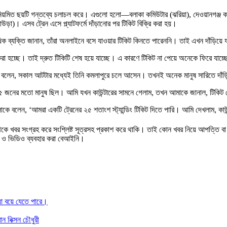
নিয়মিত ছয়টি গন্তব্যে চলাচল করে। এগুলো হলো—বলাকা কমিউটার (ঝরিয়া), দেওয়ানগঞ্জ কমিউটা
উড়া)। এসব ট্রেন এসে প্ল্যাটফর্মে দাঁড়ানোর পর টিকিট বিক্রি করা হয়।
াধিক ব্যক্তি জানান, তাঁরা অনলাইনে বসে যাওয়ার টিকিট কিনতে পারেননি। তাই এখন দাঁড়িয়ে
্রি করা হচ্ছে। তাই দ্রুত টিকিটি শেষ হয়ে যাচ্ছে। এ কারণে টিকিট না পেয়ে অনেকে ফিরে যাচ্
আলী বলেন, সকাল আটটার মধ্যেই তিনি কমলাপুরে চলে আসেন। তখনই অনেক মানুষ সারিতে দাঁড়
৫ জনের মতো মানুষ ছিল। আমি যখন কাউন্টারের সামনে গেলাম, তখন আমাকে জানাল, টিকিট
আলোকে বলেন, ‘আমরা একটি ট্রেনের ২৫ শতাংশ স্ট্যান্ডিং টিকিট দিতে পারি। আমি দেখলাম, কা
কে খবর সংগ্রহ করে সংশ্লিষ্ট সূত্রসহ প্রকাশ করে থাকি। তাই কোন খবর নিয়ে আপত্তি বা
ও ভিডিও ব্যবহার করা বেআইনি।
য়া বয়ে যেতে পারে।
ন নিক্সন চৌধুরী