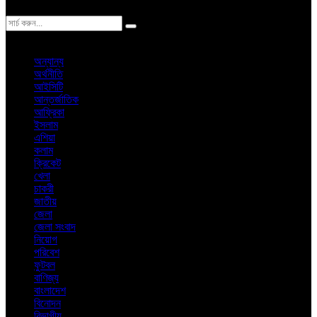
ঢাকা
বৃহস্পতিবার, ৬ই আগস্ট ২০২৬ খ্রিস্টাব্দ
অন্যান্য
অর্থনীতি
আইসিটি
আন্তর্জাতিক
আফ্রিকা
ইসলাম
এশিয়া
কলাম
ক্রিকেট
খেলা
চাকরী
জাতীয়
জেলা
জেলা সংবাদ
নিয়োগ
পরিবেশ
ফুটবল
বাণিজ্য
বাংলাদেশ
বিনোদন
বিভাগীয়