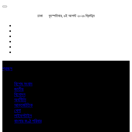
ঢাকা
বৃহস্পতিবার, ৬ই আগস্ট ২০২৬ খ্রিস্টাব্দ
প্রচ্ছদ
বিশেষ সংবাদ
জাতীয়
বিনোদন
অর্থনীতি
আন্তর্জাতিক
খেলা
লাইফস্টাইল
বাংলার কণ্ঠ পরিবার
অন্যান্য