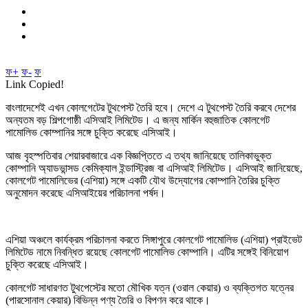
ফ+
ফ-
ফ
Link Copied!
বাংলাদেশেই এখন কোলগেটের টুথপেস্ট তৈরি হবে। দেশে এ টুথপেস্ট তৈরি করবে দেশের
অন্যতম বড় শিল্পগোষ্ঠী এসিআই লিমিটেড। এ জন্য মার্কিন বহুজাতিক কোলগেট
পামোলিভ কোম্পানির সঙ্গে চুক্তি করেছে এসিআই।
আজ বৃহস্পতিবার শেয়ারবাজারে এক বিজ্ঞপ্তিতে এ তথ্য জানিয়েছে তালিকাভুক্ত
কোম্পানি অ্যাডভান্সড কেমিক্যাল ইন্ডাস্ট্রিজ বা এসিআই লিমিটেড। এসিআই জানিয়েছে,
কোলগেট পামোলিভের (এশিয়া) সঙ্গে একটি যৌথ উদ্যোগের কোম্পানি তৈরির চুক্তি
অনুমোদন করেছে এসিআইয়ের পরিচালনা পর্ষদ।
এশিয়া অঞ্চলে কার্যক্রম পরিচালনা করতে সিঙ্গাপুরে কোলগেট পামোলিভ (এশিয়া) প্রাইভেট
লিমিটেড নামে নিবন্ধিত রয়েছে কোলগেট পামোলিভ কোম্পানি। এটির সঙ্গেই বিনিয়োগ
চুক্তি করেছে এসিআই।
কোলগেট সাধারণত টুথপেস্টের মতো মৌখিক যত্ন (ওরাল কেয়ার) ও ব্যক্তিগত যত্নের
(পারসোনাল কেয়ার) বিভিন্ন পণ্য তৈরি ও বিপণন করে থাকে।