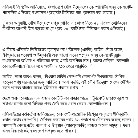
এসিআই লিমিটেড জানিয়েছে, বাংলাদেশে যৌথ উদ্যোগের কোম্পানিটির জন্য কোলগেট-
পামোলিভ এসিআই বাংলাদেশ প্রাইভেট লিমিটেড নাম প্রস্তাব করা হয়েছে।
চুক্তির অনুযায়ী, যৌথ উদ্যোগের প্রস্তাবিত এ কোম্পানিতে ২৪ শতাংশ হোল্ডিংয়ের
বিপরীতে আগামী তিন বছরের মধ্যে প্রায় ৫০ কোটি টাকা বিনিয়োগ করবে এসিআই।
এ বিষয়ে এসিআই লিমিটেডের ব্যবস্থাপনা পরিচালক (এমডি) আরিফ দৌলা বলেন,
‘বিশ্বমানের গবেষণা ও উদ্ভাবনী এবং ভালো মানের পণ্যের জন্য কোলগেট ব্র্যান্ড
বাংলাদেশের অধিকাংশ পরিবারের কাছে একটি জনপ্রিয় নাম। আমরা বৈশ্বিক কোম্পানি
কোলগেট-পামোলিভের সঙ্গে অংশীদার হতে পেরে আনন্দিত।’
আরিফ দৌলা আরও বলেন, ‘বিখ্যাত মার্কিন কোম্পানি কোলগেট বিশ্বমানের মৌখিক
যত্নের পণ্য সরবরাহের জন্য পরিচিত। আশা করছি, এই যৌথ উদ্যোগ দেশের মৌখিক
যত্ন পণ্যের বাজারে আরও ইতিবাচক প্রভাব রাখবে।’
দেশে ওরাল কেয়ারের এক হাজার কোটি টাকার বাজার আছে। টুথপেস্ট ছাড়াও ব্রাশ ও
মাউথওয়াশের মতো বিভিন্ন পণ্য তৈরি করে ওরাল কেয়ার কোম্পানিগুলো।
এসিআইয়ের কর্মকর্তারা জানিয়েছেন, কোলগেট-পামোলিভ বিশ্বের অন্যতম শীর্ষস্থানীয়
ওরাল কেয়ার কোম্পানি। বৈশ্বিক বাজারের প্রায় ৪৬ শতাংশ অংশীদারত্ব রয়েছে তাদের।
পাশাপাশি কোলগেটের গবেষণা ও উন্নয়ন (আরঅ্যান্ডডি) কাজও অনেক সমৃদ্ধ। ফলে
এসব দিক থেকেই বাংলাদেশ উপকৃত হতে পারবে।