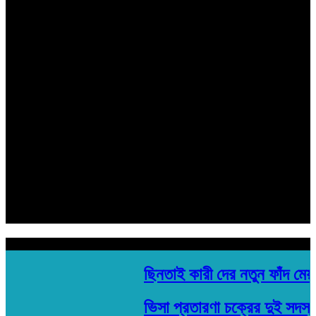
মোঃ বিল্লাল হোসেন শুভ
সহ সম্পাদক
রবিউল ইসলাম
হেড অফিস:
মতিঝিল প্লাজা ১৯৩/ সি- ১ মতিঝিল সি/এ, (৪র্থ তলা) ঢাকা- ১০০০
Email: banglarkonthonews.com@gmail.com
সম্পাদক ও প্রকাশক
মোঃ বিল্লাল হোসেন শুভ
সহ সম্পাদক
রবিউল ইসলাম
হেড অফিস:
মতিঝিল প্লাজা ১৯৩/ সি- ১ মতিঝিল সি/এ, (৪র্থ তলা) ঢাকা- ১০০০
Email: banglarkonthonews.com@gmail.com
শিরোনাম
ছিনতাই কারী দের নতুন ফাঁদ মেয়
ভিসা প্রতারণা চক্রের দুই সদস্য 