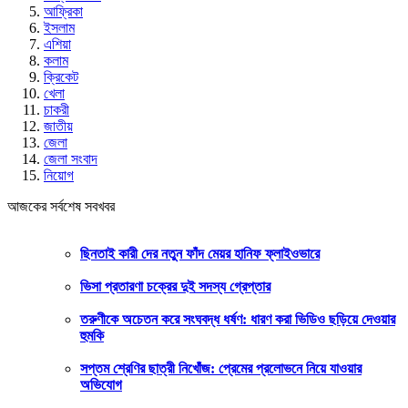
আফ্রিকা
ইসলাম
এশিয়া
কলাম
ক্রিকেট
খেলা
চাকরী
জাতীয়
জেলা
জেলা সংবাদ
নিয়োগ
আজকের সর্বশেষ সবখবর
ছিনতাই কারী দের নতুন ফাঁদ মেয়র হানিফ ফ্লাইওভারে
ভিসা প্রতারণা চক্রের দুই সদস্য গ্রেপ্তার
তরুণীকে অচেতন করে সংঘবদ্ধ ধর্ষণ: ধারণ করা ভিডিও ছড়িয়ে দেওয়ার
হুমকি
সপ্তম শ্রেণির ছাত্রী নিখোঁজ: প্রেমের প্রলোভনে নিয়ে যাওয়ার
অভিযোগ