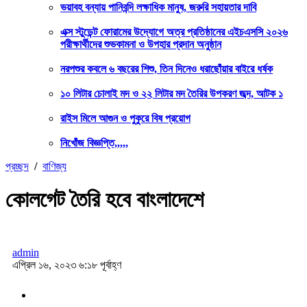
ভয়াবহ বন্যায় পানিবন্দি লক্ষাধিক মানুষ, জরুরি সহায়তার দাবি
এক্স স্টুডেন্ট ফোরামের উদ্যোগে অত্র প্রতিষ্ঠানের এইচএসসি ২০২৬
পরীক্ষার্থীদের শুভকামনা ও উপহার প্রদান অনুষ্ঠান
নরপশুর কবলে ৬ বছরের শিশু, তিন দিনেও ধরাছোঁয়ার বাইরে ধর্ষক
১০ লিটার চোলাই মদ ও ২২ লিটার মদ তৈরির উপকরণ জব্দ, আটক ১
রাইস মিলে আগুন ও পুকুরে বিষ প্রয়োগ
নিখোঁজ বিজ্ঞপ্তি,,,,,
প্রচ্ছদ
/
বাণিজ্য
কোলগেট তৈরি হবে বাংলাদেশে
admin
এপ্রিল ১৬, ২০২৩ ৬:১৮ পূর্বাহ্ণ