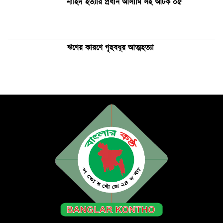
নাহিদ হত্যার প্রধান আসামি সহ আটক ০৫
ঋণের কারণে গৃহবধূর আত্মহত্যা