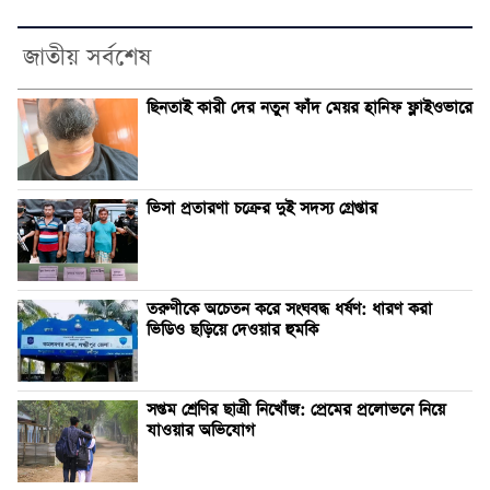
জাতীয় সর্বশেষ
ছিনতাই কারী দের নতুন ফাঁদ মেয়র হানিফ ফ্লাইওভারে
ভিসা প্রতারণা চক্রের দুই সদস্য গ্রেপ্তার
তরুণীকে অচেতন করে সংঘবদ্ধ ধর্ষণ: ধারণ করা
ভিডিও ছড়িয়ে দেওয়ার হুমকি
সপ্তম শ্রেণির ছাত্রী নিখোঁজ: প্রেমের প্রলোভনে নিয়ে
যাওয়ার অভিযোগ