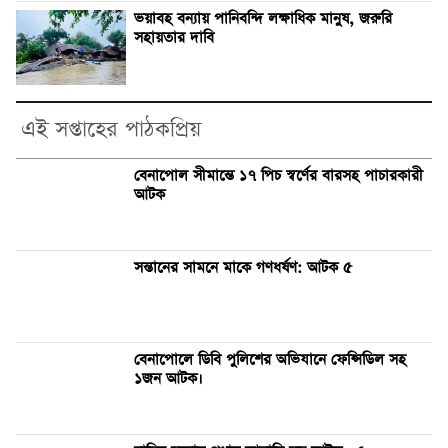
ভয়াবহ বন্যায় পানিবন্দি লক্ষাধিক মানুষ, জরুরি
সহায়তার দাবি
এই সপ্তাহের পাঠকপ্রিয়
বেনাপোল সীমান্তে ১৭ পিচ স্বর্ণের বারসহ পাচারকারী
আটক
সন্তানের সামনে মাকে গণধর্ষণ: আটক ৫
বেনাপোলে ডিবি পুলিশের অভিযানে ফেন্সিডিল সহ
১জন আটক।