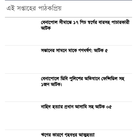
এই সপ্তাহের পাঠকপ্রিয়
বেনাপোল সীমান্তে ১৭ পিচ স্বর্ণের বারসহ পাচারকারী
আটক
সন্তানের সামনে মাকে গণধর্ষণ: আটক ৫
বেনাপোলে ডিবি পুলিশের অভিযানে ফেন্সিডিল সহ
১জন আটক।
নাহিদ হত্যার প্রধান আসামি সহ আটক ০৫
ঋণের কারণে গৃহবধূর আত্মহত্যা