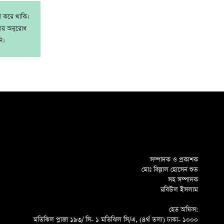
াশ করে থাকি।
রার অনুরোধ
ি।
সম্পাদক ও প্রকাশক
মোঃ বিল্লাল হোসেন শুভ
সহ সম্পাদক
রবিউল ইসলাম
হেড অফিস:
মতিঝিল প্লাজা ১৯৩/ সি- ১ মতিঝিল সি/এ, (৪র্থ তলা) ঢাকা- ১০০০