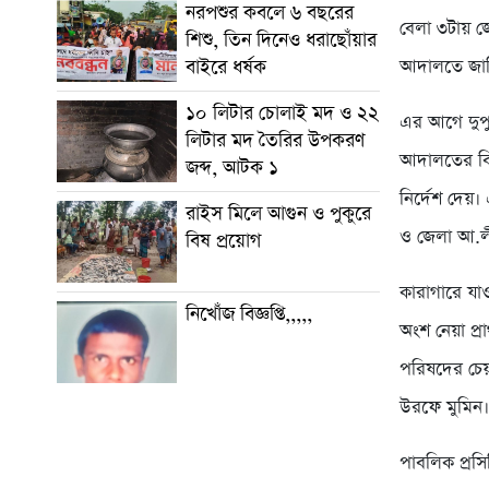
নরপশুর কবলে ৬ বছরের
বেলা ৩টায় 
শিশু, তিন দিনেও ধরাছোঁয়ার
আদালতে জাম
বাইরে ধর্ষক
১০ লিটার চোলাই মদ ও ২২
এর আগে দুপ
লিটার মদ তৈরির উপকরণ
আদালতের বিচ
জব্দ, আটক ১
নির্দেশ দেয়
রাইস মিলে আগুন ও পুকুরে
ও জেলা আ.ল
বিষ প্রয়োগ
কারাগারে যা
নিখোঁজ বিজ্ঞপ্তি,,,,,
অংশ নেয়া প্র
পরিষদের চেয়
উরফে মুমিন
পাবলিক প্রস