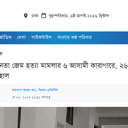
ঢাকা
বৃহস্পতিবার, ৬ই আগস্ট ২০২৬ খ্রিস্টাব্দ
র্জাতিক
খেলা
লাইফস্টাইল
বাংলার কণ্ঠ পরিবার
ীয়
নেতা জেম হত্যা মামলার ৬ আসামী কারাগারে, ২
হাল
ফয়সাল আজম অপু, বিশেষ প্রতিনিধি
মে ৩০, ২০২৩ ১১:৪৯ অপরাহ্ণ