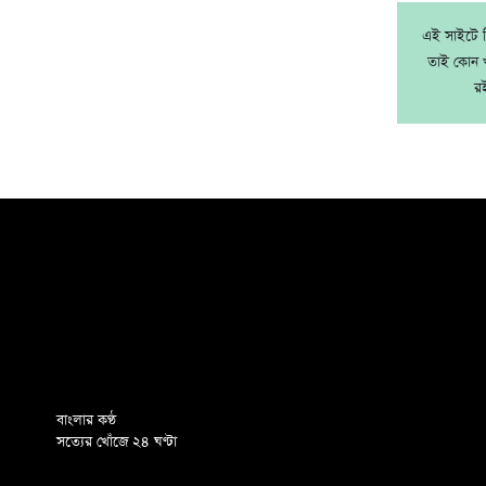
এই সাইটে নি
তাই কোন খ
র
বাংলার কণ্ঠ
সত্যের খোঁজে ২৪ ঘণ্টা