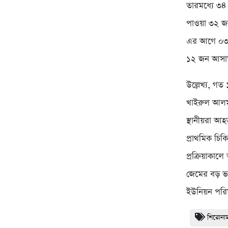
তারমধ্যে ৩
পাওয়া ৩২ জ
এর আগে ০৩ ম
১২ জন আসামী
উল্লেখ্য, গ
খাইরুল আলম 
স্থানীয়রা আহ
প্রাথমিক চি
প্রক্রিয়াকাল
জেমের বড় ভা
ইউনিয়ন পরি
শিরোনা