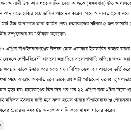
৪ জন আসামী উচ্চ আদালতে জামিন নেয়। আজকে (মঙ্গলবার) উচ্চ আদালত
ন আদালতে হাজির হয়ে জামিন আবেদন করেন। পরে আদালত ২৬ জনকে 
ার্চ উচ্চ আদালতে তারা জামিন নেয়। হত্যাকান্ডের ঘটনায় ৫ জন আসামী
র সম্পৃক্ততার কথা স্বীকার করেছেন।
ত ১৯ এপ্রিল চাঁপাইনবাবগঞ্জের উদয়ন মোড় এলাকায় ইফতারির বাজার করা
জেমকে দেশী-বিদেশী ধারালো অস্ত্র দিয়ে এলোপাথাড়ি কুপিয়ে জখম করা
ত অবস্থায় তাকে উদ্ধার করে ২৫০ শয্যা বিশিষ্ট জেলা হাসপাতালে ভর্তি কর
কিৎসা শেষে অবস্থার অবনতি হলে তাকে রাজশাহী মেডিকেল কলেজ হাসপাতা
ে তার ‍মৃত্যু হয়। হত্যাকাণ্ডের তিন দিন পর গত ২২ এপ্রিল রাত ২টার দিক
ই মনিরুল ইসলাম বাদী হয়ে সদর মডেল থানায় চাঁপাইনবাবগঞ্জ পৌরসভার
ষদের চেয়ারম্যানসহ ৪৮ জনকে আসামি করে মামলা দায়ের করেন।
ম