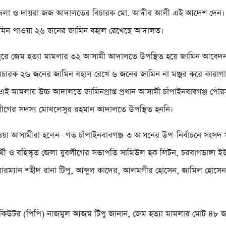
জেলা ও দায়রা জজ আদালতের বিচারক মো. আদীব আলী এই আদেশ দেন। 
িন পাওয়া ২৬ জনের জামিন বহাল রেখেছে আদালত।
ুরে জেম হত্যা মামলার ৩২ আসামী আদালতে উপস্থিত হয়ে জামিন আবেদ
ারক ২৬ জনের জামিন বহাল রেখে ৬ জনের জামিন না মঞ্জুর করে কারাগ
। এই মামলায় উচ্চ আদালতে জামিনপ্রাপ্ত প্রধান আসামী চাঁপাইনবাবগঞ্জ প
ীগের সদস্য মোখলেসুর রহমান আদালতে উপস্থিত হননি।
ওয়া আসামীরা হলেন- গত চাঁপাইনবাবগঞ্জ-৩ আসনের উপ-নির্বাচনে সংসদ 
ার্থী ও বহিস্কৃত জেলা যুবলীগের সভাপতি সামিউল হক লিটন, চরবাগডাঙ্গা 
ারম্যান শহীদ রানা টিপু, আব্দুল কাদের, আলমগীর হোসেন, জামিল হোসেন
।
িকিউটর (পিপি) নাজমুল আজম টিপু জানান, জেম হত্যা মামলার মোট ৪৮