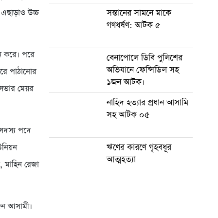
এছাড়াও উচ্চ
সন্তানের সামনে মাকে
গণধর্ষণ: আটক ৫
ন করে। পরে
বেনাপোলে ডিবি পুলিশের
অভিযানে ফেন্সিডিল সহ
ারে পাঠানোর
১জন আটক।
ৌরসভার মেয়র
নাহিদ হত্যার প্রধান আসামি
সহ আটক ০৫
সদস্য পদে
ঋণের কারণে গৃহবধূর
ইউনিয়ন
আত্মহত্যা
, মাহিন রেজা
 জন আসামী।