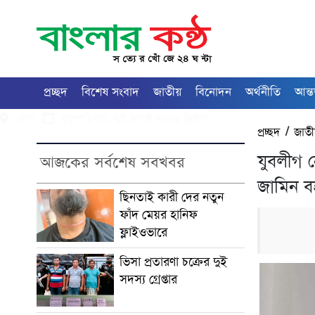
প্রচ্ছদ
বিশেষ সংবাদ
জাতীয়
বিনোদন
অর্থনীতি
আন্ত
ঢাকা
বৃহস্পতিবার, ৬ই আগস্ট ২০২৬ খ্রিস্টাব্দ
প্রচ্ছদ
/
জাত
যুবলীগ 
আজকের সর্বশেষ সবখবর
জামিন ব
ছিনতাই কারী দের নতুন
ফাঁদ মেয়র হানিফ
ফ্লাইওভারে
ভিসা প্রতারণা চক্রের দুই
সদস্য গ্রেপ্তার