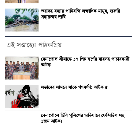
ভয়াবহ বন্যায় পানিবন্দি লক্ষাধিক মানুষ, জরুরি
সহায়তার দাবি
এই সপ্তাহের পাঠকপ্রিয়
বেনাপোল সীমান্তে ১৭ পিচ স্বর্ণের বারসহ পাচারকারী
আটক
সন্তানের সামনে মাকে গণধর্ষণ: আটক ৫
বেনাপোলে ডিবি পুলিশের অভিযানে ফেন্সিডিল সহ
১জন আটক।