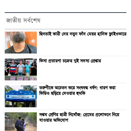
জাতীয় সর্বশেষ
ছিনতাই কারী দের নতুন ফাঁদ মেয়র হানিফ ফ্লাইওভারে
ভিসা প্রতারণা চক্রের দুই সদস্য গ্রেপ্তার
তরুণীকে অচেতন করে সংঘবদ্ধ ধর্ষণ: ধারণ করা
ভিডিও ছড়িয়ে দেওয়ার হুমকি
সপ্তম শ্রেণির ছাত্রী নিখোঁজ: প্রেমের প্রলোভনে নিয়ে
যাওয়ার অভিযোগ