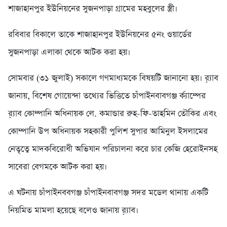
শাজাহানপুর ইউনিয়নের সুজনপাড়া গ্রামের মহবুলের স্ত্রী।
রবিবার বিকালে তাকে শাজাহানপুর ইউনিয়নের ৫নং ওয়ার্ডের
সুজনপাড়া এলাকা থেকে আটক করা হয়।
সোমবার (৩১ জুলাই) সকালে গণমাধ্যমকে বিষয়টি জানানো হয়। র়্যাব
জানায়, বিশেষ গোয়েন্দা তথ্যের ভিত্তিতে চাঁপাইনবাবগঞ্জ র্ক্যাম্পের
র়্যাব কোম্পানি অধিনায়ক লে. কমান্ডার রুহ-ফি-তাহমিন তৌকির এবং
কোম্পানি উপ অধিনায়ক সহকারী পুলিশ সুপার আমিনুল ইসলামের
নেতৃত্বে মাদকবিরোধী অভিযান পরিচালনা করে চার কেজি হেরোইনসহ
সাবেরা বেগমকে আটক করা হয়।
এ ঘটনায় চাঁপাইনববগঞ্জ চাঁপাইনবাবগঞ্জ সদর মডেল থানায় একটি
নিয়মিত মামলা হয়েছে বলেও জানায় র়্যাব।