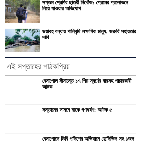
সপ্তম শ্রেণির ছাত্রী নিখোঁজ: প্রেমের প্রলোভনে
নিয়ে যাওয়ার অভিযোগ
ভয়াবহ বন্যায় পানিবন্দি লক্ষাধিক মানুষ, জরুরি সহায়তার
দাবি
এই সপ্তাহের পাঠকপ্রিয়
বেনাপোল সীমান্তে ১৭ পিচ স্বর্ণের বারসহ পাচারকারী
আটক
সন্তানের সামনে মাকে গণধর্ষণ: আটক ৫
বেনাপোলে ডিবি পুলিশের অভিযানে ফেন্সিডিল সহ ১জন