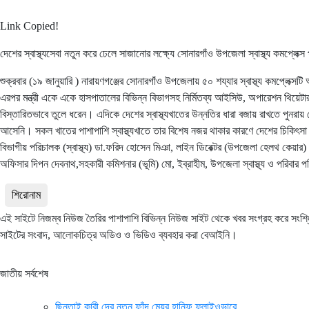
Link Copied!
দেশের স্বাস্থ্যসেবা নতুন করে ঢেলে সাজানোর লক্ষ্যে সোনারগাঁও উপজেলা স্বাস্থ্য কমপ্লেক্স 
শুক্রবার (১৯ জানুয়ারি ) নারায়ণগঞ্জের সোনারগাঁও উপজেলায় ৫০ শয্যার স্বাস্থ্য কমপ্লেক্সটি অ
এরপর মন্ত্রী একে একে হাসপাতালের বিভিন্ন বিভাগসহ নির্মিতব্য আইসিউ, অপারেশন থিয়েটার ঘুর
বিস্তারিতভাবে তুলে ধরেন। এদিকে দেশের স্বাস্থ্যখাতের উন্নতির ধারা বজায় রাখতে পুনরায় শ
আসেনি। সকল খাতের পাশাপাশি স্বাস্থ্যখাতে তার বিশেষ নজর থাকার কারণে দেশের চিকিৎসা
বিভাগীয় পরিচালক (স্বাস্থ্য) ডা.ফরিদ হোসেন মিঞা, লাইন ডিরেক্টর (উপজেলা হেলথ কেয়ার) ড
অফিসার দিপন দেবনাথ,সহকারী কমিশনার (ভূমি) মো, ইব্রাহীম, উপজেলা স্বাস্থ্য ও পরিবার প
শিরোনাম
এই সাইটে নিজম্ব নিউজ তৈরির পাশাপাশি বিভিন্ন নিউজ সাইট থেকে খবর সংগ্রহ করে সংশ্
সাইটের সংবাদ, আলোকচিত্র অডিও ও ভিডিও ব্যবহার করা বেআইনি।
জাতীয় সর্বশেষ
ছিনতাই কারী দের নতুন ফাঁদ মেয়র হানিফ ফ্লাইওভারে