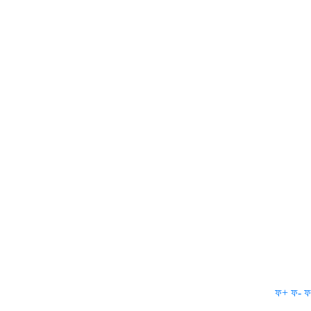
ফ+
ফ-
ফ