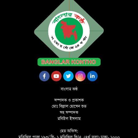
বাংলার কণ্ঠ
সম্পাদক ও প্রকাশক
মোঃ বিল্লাল হোসেন শুভ
সহ সম্পাদক
রবিউল ইসলাম
হেড অফিস:
মতিঝিল প্লাজা ১৯৩/ সি- ১ মতিঝিল সি/এ, (৪র্থ তলা) ঢাকা- ১০০০