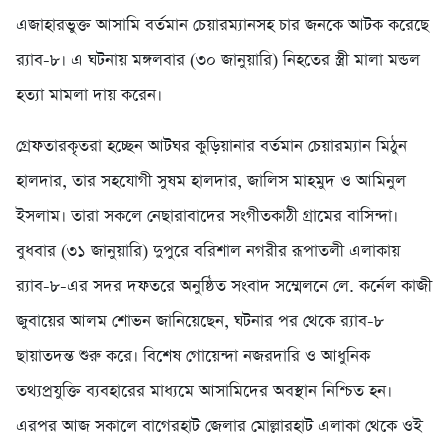
এজাহারভুক্ত আসামি বর্তমান চেয়ারম্যানসহ চার জনকে আটক করেছে
র‌্যাব-৮। এ ঘটনায় মঙ্গলবার (৩০ জানুয়ারি) নিহতের স্ত্রী মালা মন্ডল
হত্যা মামলা দায় করেন।
গ্রেফতারকৃতরা হচ্ছেন আটঘর কুড়িয়ানার বর্তমান চেয়ারম্যান মিঠুন
হালদার, তার সহযোগী সুষম হালদার, জালিস মাহমুদ ও আমিনুল
ইসলাম। তারা সকলে নেছারাবাদের সংগীতকাঠী গ্রামের বাসিন্দা।
বুধবার (৩১ জানুয়ারি) দুপুরে বরিশাল নগরীর রূপাতলী এলাকায়
র‌্যাব-৮-এর সদর দফতরে অনুষ্ঠিত সংবাদ সম্মেলনে লে. কর্নেল কাজী
জুবায়ের আলম শোভন জানিয়েছেন, ঘটনার পর থেকে র‌্যাব-৮
ছায়াতদন্ত শুরু করে। বিশেষ গোয়েন্দা নজরদারি ও আধুনিক
তথ্যপ্রযুক্তি ব্যবহারের মাধ্যমে আসামিদের অবস্থান নিশ্চিত হন।
এরপর আজ সকালে বাগেরহাট জেলার মোল্লারহাট এলাকা থেকে ওই