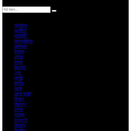
ঢাকা
শুক্রবার, ৭ই আগস্ট ২০২৬ খ্রিস্টাব্দ
অন্যান্য
অর্থনীতি
আইসিটি
আন্তর্জাতিক
আফ্রিকা
ইসলাম
এশিয়া
কলাম
ক্রিকেট
খেলা
চাকরী
জাতীয়
জেলা
জেলা সংবাদ
নিয়োগ
পরিবেশ
ফুটবল
বাণিজ্য
বাংলাদেশ
বিনোদন
বিভাগীয়