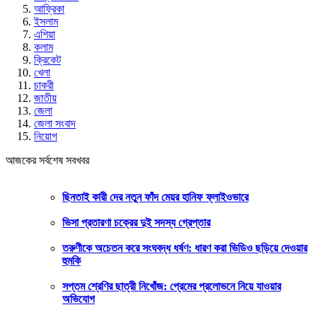
আফ্রিকা
ইসলাম
এশিয়া
কলাম
ক্রিকেট
খেলা
চাকরী
জাতীয়
জেলা
জেলা সংবাদ
নিয়োগ
আজকের সর্বশেষ সবখবর
ছিনতাই কারী দের নতুন ফাঁদ মেয়র হানিফ ফ্লাইওভারে
ভিসা প্রতারণা চক্রের দুই সদস্য গ্রেপ্তার
তরুণীকে অচেতন করে সংঘবদ্ধ ধর্ষণ: ধারণ করা ভিডিও ছড়িয়ে দেওয়ার
হুমকি
সপ্তম শ্রেণির ছাত্রী নিখোঁজ: প্রেমের প্রলোভনে নিয়ে যাওয়ার
অভিযোগ