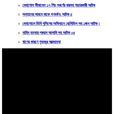
বেনাপোল সীমান্তে ১৭ পিচ স্বর্ণের বারসহ পাচারকারী আটক
সন্তানের সামনে মাকে গণধর্ষণ: আটক ৫
বেনাপোলে ডিবি পুলিশের অভিযানে ফেন্সিডিল সহ ১জন আটক।
নাহিদ হত্যার প্রধান আসামি সহ আটক ০৫
ঋণের কারণে গৃহবধূর আত্মহত্যা
বাংলার কণ্ঠ
সত্যের খোঁজে ২৪ ঘণ্টা
বাংলার কণ্ঠ
সম্পাদক ও প্রকাশক
মোঃ বিল্লাল হোসেন শুভ
সহ সম্পাদক
রবিউল ইসলাম