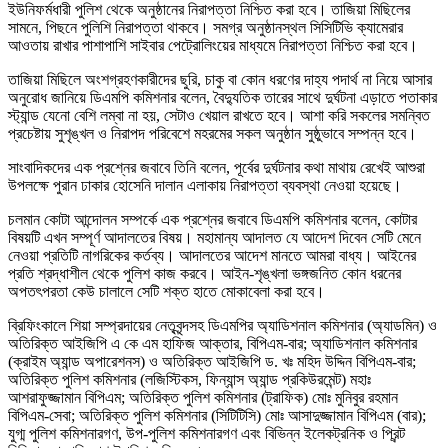
ইউনিফর্মধারী পুলিশ থেকে অনুষ্ঠানের নিরাপত্তা নিশ্চিত করা হবে। তাজিয়া মিছিলের
সামনে, পিছনে পুলিশি নিরাপত্তা থাকবে। সমগ্র অনুষ্ঠানস্থল সিসিটিভি ক্যামেরার
আওতায় রাখার পাশাপাশি সাইবার পেট্রোলিংয়ের মাধ্যমে নিরাপত্তা নিশ্চিত করা হবে।
তাজিয়া মিছিলে অংশগ্রহণকারীদের ছুরি, চাকু বা কোন ধরণের দাহ্য পদার্থ না নিয়ে আসার
অনুরোধ জানিয়ে ডিএমপি কমিশনার বলেন, বৈদ্যুতিক তারের সাথে দুর্ঘটনা এড়াতে পতাকার
স্ট্যান্ড যেনো বেশি লম্বা না হয়, সেটাও খেয়াল রাখতে হবে। আশা করি সকলের সমন্বিত
প্রচেষ্টায় সুশৃঙ্খল ও নিরাপদ পরিবেশে মহরমের সকল অনুষ্ঠান সুষ্ঠুভাবে সম্পন্ন হবে।
সাংবাদিকদের এক প্রশ্নের জবাবে তিনি বলেন, পূর্বের দুর্ঘটনার কথা মাথায় রেখেই আশুরা
উপলক্ষে পুরান ঢাকার হোসেনি দালান এলাকায় নিরাপত্তা ব্যবস্থা নেওয়া হয়েছে।
চলমান কোটা আন্দোলন সম্পর্কে এক প্রশ্নের জবাবে ডিএমপি কমিশনার বলেন, কোটার
বিষয়টি এখন সম্পূর্ণ আদালতের বিষয়। মহামান্য আদালত যে আদেশ দিবেন সেটি মেনে
নেওয়া প্রতিটি নাগরিকের কর্তব্য। আদালতের আদেশ মানতে আমরা বাধ্য। আইনের
প্রতি শ্রদ্ধাশীল থেকে পুলিশ কাজ করবে। আইন-শৃঙ্খলা ভঙ্গজনিত কোন ধরনের
অপতৎপরতা কেউ চালালে সেটি শক্ত হাতে মোকাবেলা করা হবে।
ব্রিফিংকালে শিয়া সম্প্রদায়ের নেতৃবৃন্দসহ ডিএমপির অ্যাডিশনাল কমিশনার (অ্যাডমিন) ও
অতিরিক্ত আইজিপি এ কে এম হাফিজ আক্তার, বিপিএম-বার; অ্যাডিশনাল কমিশনার
(ক্রাইম অ্যান্ড অপারেশনস) ও অতিরিক্ত আইজিপি ড. খঃ মহিদ উদ্দিন বিপিএম-বার;
অতিরিক্ত পুলিশ কমিশনার (লজিস্টিকস, ফিন্যান্স অ্যান্ড প্রকিউরমেন্ট) মহাঃ
আশরাফুজ্জামান বিপিএম; অতিরিক্ত পুলিশ কমিশনার (ট্রাফিক) মোঃ মুনিবুর রহমান
বিপিএম-সেবা; অতিরিক্ত পুলিশ কমিশনার (সিটিটিসি) মোঃ আসাদুজ্জামান বিপিএম (বার);
যুগ্ম পুলিশ কমিশনারগণ, উপ-পুলিশ কমিশনারগণ এবং বিভিন্ন ইলেকট্রনিক ও প্রিন্ট