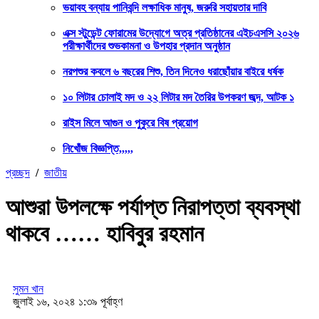
ভয়াবহ বন্যায় পানিবন্দি লক্ষাধিক মানুষ, জরুরি সহায়তার দাবি
এক্স স্টুডেন্ট ফোরামের উদ্যোগে অত্র প্রতিষ্ঠানের এইচএসসি ২০২৬
পরীক্ষার্থীদের শুভকামনা ও উপহার প্রদান অনুষ্ঠান
নরপশুর কবলে ৬ বছরের শিশু, তিন দিনেও ধরাছোঁয়ার বাইরে ধর্ষক
১০ লিটার চোলাই মদ ও ২২ লিটার মদ তৈরির উপকরণ জব্দ, আটক ১
রাইস মিলে আগুন ও পুকুরে বিষ প্রয়োগ
নিখোঁজ বিজ্ঞপ্তি,,,,,
প্রচ্ছদ
/
জাতীয়
আশুরা উপলক্ষে পর্যাপ্ত নিরাপত্তা ব্যবস্থা
থাকবে …… হাবিবুর রহমান
সুমন খান
জুলাই ১৬, ২০২৪ ১:৩৯ পূর্বাহ্ণ