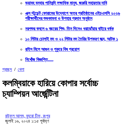
ভয়াবহ বন্যায় পানিবন্দি লক্ষাধিক মানুষ, জরুরি সহায়তার দাবি
এক্স স্টুডেন্ট ফোরামের উদ্যোগে অত্র প্রতিষ্ঠানের এইচএসসি ২০২৬
পরীক্ষার্থীদের শুভকামনা ও উপহার প্রদান অনুষ্ঠান
নরপশুর কবলে ৬ বছরের শিশু, তিন দিনেও ধরাছোঁয়ার বাইরে ধর্ষক
১০ লিটার চোলাই মদ ও ২২ লিটার মদ তৈরির উপকরণ জব্দ, আটক ১
রাইস মিলে আগুন ও পুকুরে বিষ প্রয়োগ
নিখোঁজ বিজ্ঞপ্তি,,,,,
প্রচ্ছদ
/
খেলা
কলম্বিয়াকে হারিয়ে কোপার সর্বোচ্চ
চ্যাম্পিয়ন আর্জেন্টিনা
রউফুল আলম, ব্যুরো চীফ, রংপুর
জুলাই ১৬, ২০২৪ ১:১৫ পূর্বাহ্ণ