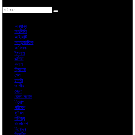
ঢাকা
শুক্রবার, ৭ই আগস্ট ২০২৬ খ্রিস্টাব্দ
অন্যান্য
অর্থনীতি
আইসিটি
আন্তর্জাতিক
আফ্রিকা
ইসলাম
এশিয়া
কলাম
ক্রিকেট
খেলা
চাকরী
জাতীয়
জেলা
জেলা সংবাদ
নিয়োগ
পরিবেশ
ফুটবল
বাণিজ্য
বাংলাদেশ
বিনোদন
বিভাগীয়