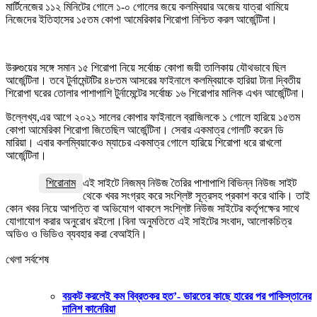
মার্টিনেজের ১১২ মিনিটের গোলে ১-০ গোলের জয়ে কলম্বিয়ার অজেয় যাত্রা থামিয়ে
নিজেদের ইতিহাসের ১৫তম কোপা আমেরিকার শিরোপা নিশ্চিত করল আর্জেন্টিনা।
উরুগুয়ের সঙ্গে সমান ১৫ শিরোপা নিয়ে সর্বোচ্চ কোপা জয়ী তালিকায় যৌথভাবে ছিল
আর্জেন্টিনা। তবে টুর্নামেন্টটির ৪৮তম আসরের ফাইনালে কলম্বিয়াকে হারিয়া টানা দ্বিতীয়
শিরোপা ঘরের তোলার পাশাপাশি টুর্নামেন্টের সর্বোচ্চ ১৬ শিরোপার মালিক এখন আর্জেন্টিনা।
উল্লেখ্য,এর আগে ২০২১ সালের কোপার ফাইনালে ব্রাজিলকে ১ গোলে হারিয়ে ১৫তম
কোপা আমেরিকা শিরোপা জিতেছিল আর্জেন্টিনা। সেবার একমাত্র গোলটি করেন ডি
মারিয়া। এবার কলম্বিয়াকেও ম্যাচের একমাত্র গোলে হারিয়ে শিরোপা ধরে রাখলো
আর্জেন্টিনা।
শিরোনাম
এই সাইটে নিজম্ব নিউজ তৈরির পাশাপাশি বিভিন্ন নিউজ সাইট
থেকে খবর সংগ্রহ করে সংশ্লিষ্ট সূত্রসহ প্রকাশ করে থাকি। তাই
কোন খবর নিয়ে আপত্তি বা অভিযোগ থাকলে সংশ্লিষ্ট নিউজ সাইটের কর্তৃপক্ষের সাথে
যোগাযোগ করার অনুরোধ রইলো।বিনা অনুমতিতে এই সাইটের সংবাদ, আলোকচিত্র
অডিও ও ভিডিও ব্যবহার করা বেআইনি।
খেলা সর্বশেষ
বয়কট করলেই কম বিব্রতকর হত’- ভারতের কাছে হারের পর পাকিস্তানের
দানিশ কানেরিয়া