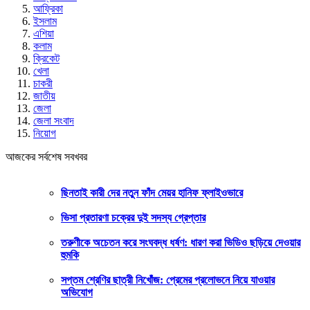
আফ্রিকা
ইসলাম
এশিয়া
কলাম
ক্রিকেট
খেলা
চাকরী
জাতীয়
জেলা
জেলা সংবাদ
নিয়োগ
আজকের সর্বশেষ সবখবর
ছিনতাই কারী দের নতুন ফাঁদ মেয়র হানিফ ফ্লাইওভারে
ভিসা প্রতারণা চক্রের দুই সদস্য গ্রেপ্তার
তরুণীকে অচেতন করে সংঘবদ্ধ ধর্ষণ: ধারণ করা ভিডিও ছড়িয়ে দেওয়ার
হুমকি
সপ্তম শ্রেণির ছাত্রী নিখোঁজ: প্রেমের প্রলোভনে নিয়ে যাওয়ার
অভিযোগ