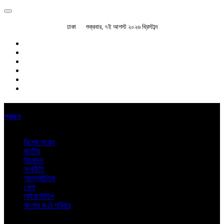
ঢাকা
শুক্রবার, ৭ই আগস্ট ২০২৬ খ্রিস্টাব্দ
প্রচ্ছদ
বিশেষ সংবাদ
জাতীয়
বিনোদন
অর্থনীতি
আন্তর্জাতিক
খেলা
লাইফস্টাইল
বাংলার কণ্ঠ পরিবার
অন্যান্য