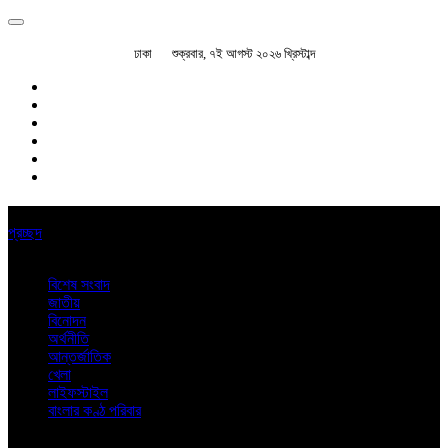
ঢাকা
শুক্রবার, ৭ই আগস্ট ২০২৬ খ্রিস্টাব্দ
প্রচ্ছদ
বিশেষ সংবাদ
জাতীয়
বিনোদন
অর্থনীতি
আন্তর্জাতিক
খেলা
লাইফস্টাইল
বাংলার কণ্ঠ পরিবার
অন্যান্য