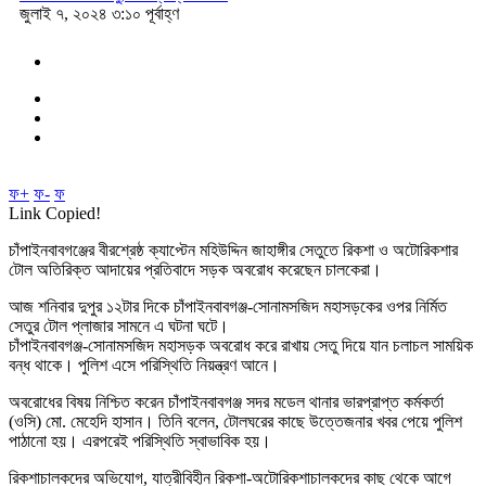
জুলাই ৭, ২০২৪ ৩:১০ পূর্বাহ্ণ
ফ+
ফ-
ফ
Link Copied!
চাঁপাইনবাবগঞ্জের বীরশ্রেষ্ঠ ক্যাপ্টেন মহিউদ্দিন জাহাঙ্গীর সেতুতে রিকশা ও অটোরিকশার
টোল অতিরিক্ত আদায়ের প্রতিবাদে সড়ক অবরোধ করেছেন চালকেরা।
আজ শনিবার দুপুর ১২টার দিকে চাঁপাইনবাবগঞ্জ-সোনামসজিদ মহাসড়কের ওপর নির্মিত
সেতুর টোল প্লাজার সামনে এ ঘটনা ঘটে।
চাঁপাইনবাবগঞ্জ-সোনামসজিদ মহাসড়ক অবরোধ করে রাখায় সেতু দিয়ে যান চলাচল সাময়িক
বন্ধ থাকে। পুলিশ এসে পরিস্থিতি নিয়ন্ত্রণ আনে।
অবরোধের বিষয় নিশ্চিত করেন চাঁপাইনবাবগঞ্জ সদর মডেল থানার ভারপ্রাপ্ত কর্মকর্তা
(ওসি) মো. মেহেদি হাসান। তিনি বলেন, টোলঘরের কাছে উত্তেজনার খবর পেয়ে পুলিশ
পাঠানো হয়। এরপরেই পরিস্থিতি স্বাভাবিক হয়।
রিকশাচালকদের অভিযোগ, যাত্রীবিহীন রিকশা-অটোরিকশাচালকদের কাছ থেকে আগে