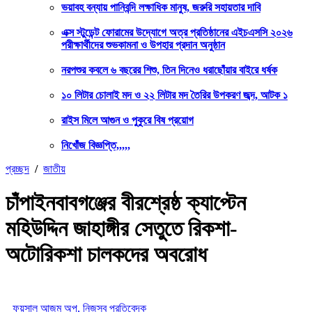
ভয়াবহ বন্যায় পানিবন্দি লক্ষাধিক মানুষ, জরুরি সহায়তার দাবি
এক্স স্টুডেন্ট ফোরামের উদ্যোগে অত্র প্রতিষ্ঠানের এইচএসসি ২০২৬
পরীক্ষার্থীদের শুভকামনা ও উপহার প্রদান অনুষ্ঠান
নরপশুর কবলে ৬ বছরের শিশু, তিন দিনেও ধরাছোঁয়ার বাইরে ধর্ষক
১০ লিটার চোলাই মদ ও ২২ লিটার মদ তৈরির উপকরণ জব্দ, আটক ১
রাইস মিলে আগুন ও পুকুরে বিষ প্রয়োগ
নিখোঁজ বিজ্ঞপ্তি,,,,,
প্রচ্ছদ
/
জাতীয়
চাঁপাইনবাবগঞ্জের বীরশ্রেষ্ঠ ক্যাপ্টেন
মহিউদ্দিন জাহাঙ্গীর সেতুতে রিকশা-
অটোরিকশা চালকদের অবরোধ
ফয়সাল আজম অপু, নিজস্ব প্রতিবেদক