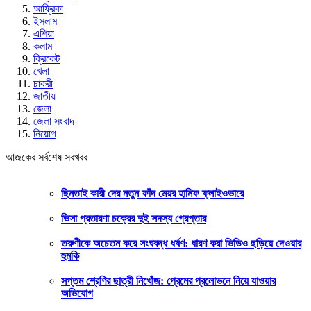
আফ্রিকা
ইসলাম
এশিয়া
কলাম
ক্রিকেট
খেলা
চাকরী
জাতীয়
জেলা
জেলা সংবাদ
নিয়োগ
আজকের সর্বশেষ সবখবর
ছিনতাই কারী দের নতুন ফাঁদ মেয়র হানিফ ফ্লাইওভারে
ভিসা প্রতারণা চক্রের দুই সদস্য গ্রেপ্তার
তরুণীকে অচেতন করে সংঘবদ্ধ ধর্ষণ: ধারণ করা ভিডিও ছড়িয়ে দেওয়ার
হুমকি
সপ্তম শ্রেণির ছাত্রী নিখোঁজ: প্রেমের প্রলোভনে নিয়ে যাওয়ার
অভিযোগ