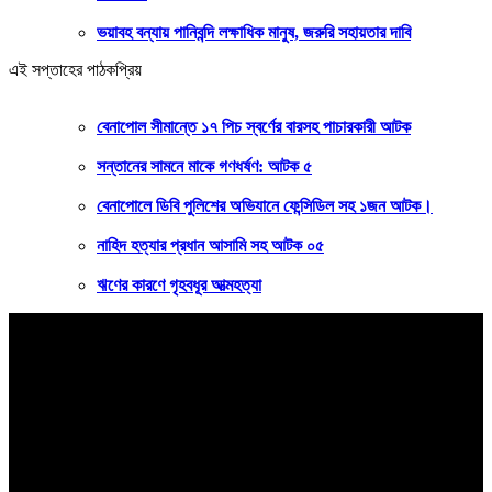
ভয়াবহ বন্যায় পানিবন্দি লক্ষাধিক মানুষ, জরুরি সহায়তার দাবি
এই সপ্তাহের পাঠকপ্রিয়
বেনাপোল সীমান্তে ১৭ পিচ স্বর্ণের বারসহ পাচারকারী আটক
সন্তানের সামনে মাকে গণধর্ষণ: আটক ৫
বেনাপোলে ডিবি পুলিশের অভিযানে ফেন্সিডিল সহ ১জন আটক।
নাহিদ হত্যার প্রধান আসামি সহ আটক ০৫
ঋণের কারণে গৃহবধূর আত্মহত্যা
বাংলার কণ্ঠ
সত্যের খোঁজে ২৪ ঘণ্টা