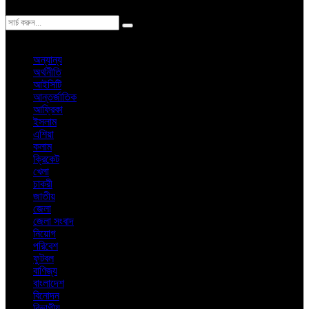
ঢাকা
শুক্রবার, ৭ই আগস্ট ২০২৬ খ্রিস্টাব্দ
অন্যান্য
অর্থনীতি
আইসিটি
আন্তর্জাতিক
আফ্রিকা
ইসলাম
এশিয়া
কলাম
ক্রিকেট
খেলা
চাকরী
জাতীয়
জেলা
জেলা সংবাদ
নিয়োগ
পরিবেশ
ফুটবল
বাণিজ্য
বাংলাদেশ
বিনোদন
বিভাগীয়