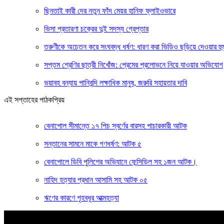
ছিনতাই কারী দের নতুন ফাঁদ মেয়র হানিফ ফ্লাইওভারে
ভিসা প্রতারণা চক্রের দুই সদস্য গ্রেপ্তার
তরুণীকে অচেতন করে সংঘবদ্ধ ধর্ষণ: ধারণ করা ভিডিও ছড়িয়ে দেওয়ার হু
সপ্তম শ্রেণির ছাত্রী নিখোঁজ: প্রেমের প্রলোভনে নিয়ে যাওয়ার অভিযোগ
ভয়াবহ বন্যায় পানিবন্দি লক্ষাধিক মানুষ, জরুরি সহায়তার দাবি
এই সপ্তাহের পাঠকপ্রিয়
বেনাপোল সীমান্তে ১৭ পিচ স্বর্ণের বারসহ পাচারকারী আটক
সন্তানের সামনে মাকে গণধর্ষণ: আটক ৫
বেনাপোলে ডিবি পুলিশের অভিযানে ফেন্সিডিল সহ ১জন আটক।
নাহিদ হত্যার প্রধান আসামি সহ আটক ০৫
ঋণের কারণে গৃহবধূর আত্মহত্যা
বাংলার কণ্ঠ
সত্যের খোঁজে ২৪ ঘণ্টা