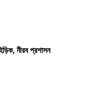
িড়িক, নীরব প্রশাসন