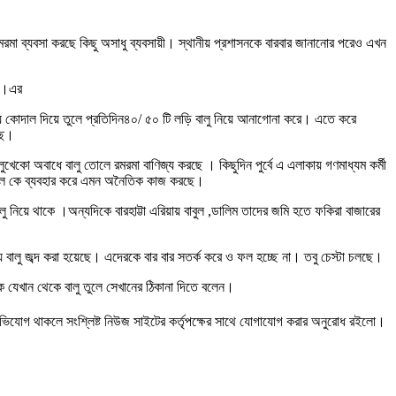
রমা ব্যবসা করছে কিছু অসাধু ব্যবসায়ী। স্থানীয় প্রশাসনকে বারবার জানানোর পরেও এখন
হয়।এর
োদাল দিয়ে তুলে প্রতিদিন৪০/ ৫০ টি লড়ি বালু নিয়ে আনাগোনা করে। এতে করে
েছে।
খেকো অবাধে বালু তোলে রমরমা বাণিজ্য করছে । কিছুদিন পুর্বে এ এলাকায় গণমাধ্যম কর্মী
 সে দল কে ব্যবহার করে এমন অনৈতিক কাজ করছে।
 নিয়ে থাকে ।অন্যদিকে বারহাট্টা এরিয়ায় বাবুল ,ডালিম তাদের জমি হতে ফকিরা বাজারের
 বালু জব্দ করা হয়েছে। এদেরকে বার বার সতর্ক করে ও ফল হচ্ছে না। তবু চেস্টা চলছে।
ে যেখান থেকে বালু তুলে সেখানের ঠিকানা দিতে বলেন।
অভিযোগ থাকলে সংশ্লিষ্ট নিউজ সাইটের কর্তৃপক্ষের সাথে যোগাযোগ করার অনুরোধ রইলো।