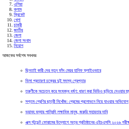
এশিয়া
কলাম
ক্রিকেট
খেলা
চাকরী
জাতীয়
জেলা
জেলা সংবাদ
নিয়োগ
আজকের সর্বশেষ সবখবর
ছিনতাই কারী দের নতুন ফাঁদ মেয়র হানিফ ফ্লাইওভারে
ভিসা প্রতারণা চক্রের দুই সদস্য গ্রেপ্তার
তরুণীকে অচেতন করে সংঘবদ্ধ ধর্ষণ: ধারণ করা ভিডিও ছড়িয়ে দেওয়ার হু
সপ্তম শ্রেণির ছাত্রী নিখোঁজ: প্রেমের প্রলোভনে নিয়ে যাওয়ার অভিযোগ
ভয়াবহ বন্যায় পানিবন্দি লক্ষাধিক মানুষ, জরুরি সহায়তার দাবি
এক্স স্টুডেন্ট ফোরামের উদ্যোগে অত্র প্রতিষ্ঠানের এইচএসসি ২০২৬ পরীক্ষ