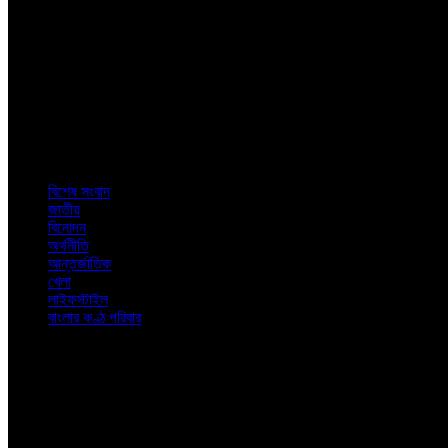
বাংলার কণ্ঠ
বিশেষ সংবাদ
জাতীয়
বিনোদন
অর্থনীতি
আন্তর্জাতিক
খেলা
লাইফস্টাইল
বাংলার কণ্ঠ পরিবার
সম্পাদক ও প্রকাশক
মোঃ বিল্লাল হোসেন শুভ
সহ সম্পাদক
রবিউল ইসলাম
হেড অফিস: