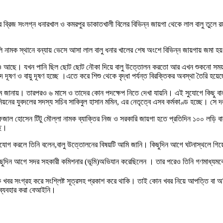
ব্রিজ সংলগ্ন ধনারখাল ও কমরপুর ডাকাতখালী বিলের বিভিন্ন জায়গা থেকে লাল বালু তুলে রম
াতখালি নামক স্থানে বন্যায় ভেসে আসা লাল বালু ধনার খালের শেষ অংশে বিভিন্ন জায়গায় জমা 
ে ও আছে। যখন পানি ছিল ছোট ছোট নৌকা দিয়ে বালু উত্তোলন করতো আর এখন শুকনো সময় ক
দ দূষণ ও বায়ু দূষণ হচ্ছে ।এতে করে শিশু থেকে বৃদ্ধা পর্যন্ত বিরক্তিকর অবস্থা তৈরি হয়
যম জানায়। তারপরও ৬ মাসে ও তাদের কোন পদক্ষেপ নিতে দেখা যায়নি। এই সুযোগে কিছু বালু
উনিয়নের যুবদলের সদস্য সচিব সাকিবুল হাসান মমিন, এর নেতৃত্বে এসব কর্মকাণ্ড হচ্ছে।
ফজাল হোসেন টিটু মৌল্লা নামক ব্যাক্তির নিজ ও সরকারি জায়গা হতে প্রতিদিন ১০০ লড়ি বালু
ছে।
োগাযোগ করলে তিনি বলেন,বালু উত্তোলনের বিষয়টি আমি জানি। কিছুদিন আগে ঘটনাস্থলে গিয়ে
নে কিছুদিন আগে সদর সহকারী কমিশনার (ভূমি)অভিযান করেছিলেন । তার পরেও তিনি গণমাধ্যমক
 খবর সংগ্রহ করে সংশ্লিষ্ট সূত্রসহ প্রকাশ করে থাকি। তাই কোন খবর নিয়ে আপত্তি বা 
ব্যবহার করা বেআইনি।