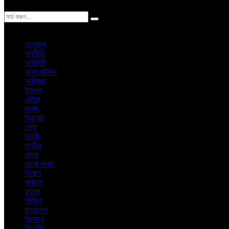
ঢাকা
শুক্রবার, ৭ই আগস্ট ২০২৬ খ্রিস্টাব্দ
অন্যান্য
অর্থনীতি
আইসিটি
আন্তর্জাতিক
আফ্রিকা
ইসলাম
এশিয়া
কলাম
ক্রিকেট
খেলা
চাকরী
জাতীয়
জেলা
জেলা সংবাদ
নিয়োগ
পরিবেশ
ফুটবল
বাণিজ্য
বাংলাদেশ
বিনোদন
বিভাগীয়