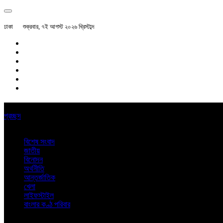
ঢাকা
শুক্রবার, ৭ই আগস্ট ২০২৬ খ্রিস্টাব্দ
প্রচ্ছদ
বিশেষ সংবাদ
জাতীয়
বিনোদন
অর্থনীতি
আন্তর্জাতিক
খেলা
লাইফস্টাইল
বাংলার কণ্ঠ পরিবার
অন্যান্য