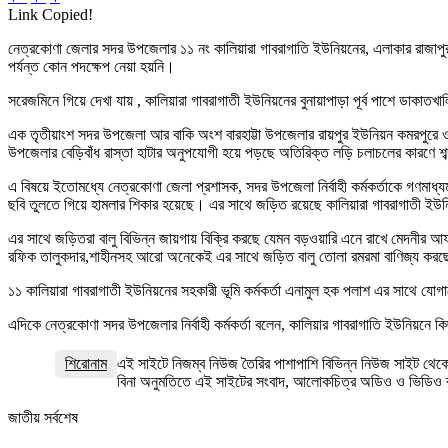
Link Copied!
নেত্রকোণা জেলার সদর উপজেলার ১১ নং কালিয়ারা গাবরাগাতি ইউনিয়নের, এলাকার রাজাপুর 
পর্যন্ত কোন পদক্ষেপ নেয়া হয়নি।
সরেজমিনে গিয়ে দেখা যায় , কালিয়ারা গাবরাগাতী ইউনিয়নের বুনায়াপাড়া পূর্ব পাশে ডাক
এক তৃতীয়াংশ সদর উপজেলা আর বাকি অংশ বারহাট্টা উপজেলার রায়পুর ইউনিয়ন কমরপুর
উপজেলার বেড়িবাঁধ রাস্তা হাটার অনুপযোগী হয়ে পড়ছে অতিরিক্ত লড়ি চলাচলের কারণে শব্
এ বিষয়ে ইতোমধ্যে নেত্রকোণা জেলা প্রশাসক, সদর উপজেলা নির্বাহী কর্মকর্তাকে গণমাধ্
ছবি তুলতে গিয়ে হামলার শিকার হয়েছে। এর সাথে জড়িত রয়েছে কালিয়ারা গাবরাগাতী ই
এর সাথে জড়িতরা বালু বিভিন্ন জায়গায় বিক্রি করছে যেমন বড়ওয়ারি এনে রাখে মেদনীর আ
রফিক তালুকদার,শাহীনসহ আরো অনেকেই এর সাথে জড়িত বালু তোলা রমরমা বাণিজ্য কর
১১ কালিয়ারা গাবরাগাতী ইউনিয়নের সহকারী ভূমি কর্মকর্তা এনামুল হক পলাশ এর সাথে য
এদিকে নেত্রকোণা সদর উপজেলার নির্বাহী কর্মকর্তা বলেন, কালিয়ার গাবরাগাতি ইউনিয়
শিরোনাম
এই সাইটে নিজম্ব নিউজ তৈরির পাশাপাশি বিভিন্ন নিউজ সাইট থেকে
বিনা অনুমতিতে এই সাইটের সংবাদ, আলোকচিত্র অডিও ও ভিডিও 
জাতীয় সর্বশেষ