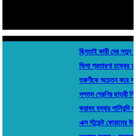
হেড অফিস:
মতিঝিল প্লাজা ১৯৩/ সি- ১ মতিঝিল সি/এ, (৪র্থ তলা) ঢাকা- ১০০০
Email: banglarkonthonews.com@gmail.com
শিরোনাম
ছিনতাই কারী দের নতুন ফা
ভিসা প্রতারণা চক্রের দুই
তরুণীকে অচেতন করে সংঘব
সপ্তম শ্রেণির ছাত্রী নি
ভয়াবহ বন্যায় পানিবন্দি লক
এক্স স্টুডেন্ট ফোরামের উ