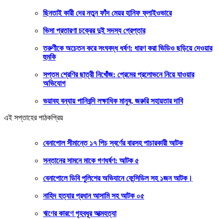
ছিনতাই কারী দের নতুন ফাঁদ মেয়র হানিফ ফ্লাইওভারে
ভিসা প্রতারণা চক্রের দুই সদস্য গ্রেপ্তার
তরুণীকে অচেতন করে সংঘবদ্ধ ধর্ষণ: ধারণ করা ভিডিও ছড়িয়ে দেওয়ার
হুমকি
সপ্তম শ্রেণির ছাত্রী নিখোঁজ: প্রেমের প্রলোভনে নিয়ে যাওয়ার
অভিযোগ
ভয়াবহ বন্যায় পানিবন্দি লক্ষাধিক মানুষ, জরুরি সহায়তার দাবি
এই সপ্তাহের পাঠকপ্রিয়
বেনাপোল সীমান্তে ১৭ পিচ স্বর্ণের বারসহ পাচারকারী আটক
সন্তানের সামনে মাকে গণধর্ষণ: আটক ৫
বেনাপোলে ডিবি পুলিশের অভিযানে ফেন্সিডিল সহ ১জন আটক।
নাহিদ হত্যার প্রধান আসামি সহ আটক ০৫
ঋণের কারণে গৃহবধূর আত্মহত্যা