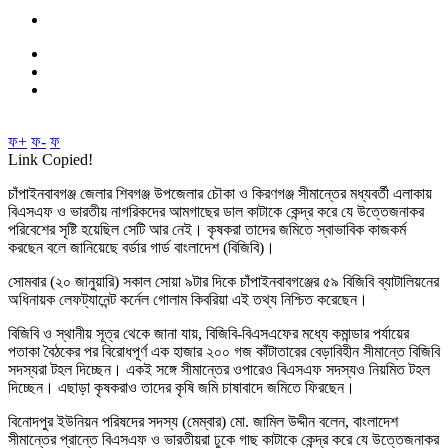
ফ+
ফ-
ফ
Link Copied!
চাঁপাইনবাবগঞ্জ জেলার শিবগঞ্জ উপজেলার চৌকা ও কিরণগঞ্জ সীমান্তের মধ্যবর্তী এলাকায়
বিএসএফ ও ভারতীয় নাগরিকদের আমগাছের ডাল কাটাকে কেন্দ্র করে যে উত্তেজনাকর
পরিবেশের সৃষ্টি হয়েছিল সেটি আর নেই। কৃষকরা তাদের জমিতে স্বাভাবিক কাজকর্ম
করছেন বলে জানিয়েছে বর্ডার গার্ড বাংলাদেশ (বিজিবি)।
সোমবার (২০ জানুয়ারি) সকাল সোয়া ৯টার দিকে চাঁপাইনবাবগঞ্জের ৫৯ বিজিবি ব্যাটালিয়নের
অধিনায়ক লেফট্যানেন্ট কর্নেল গোলাম কিবরিয়া এই তথ্য নিশ্চিত করেছেন।
বিজিবি ও স্থানীয় সূত্র থেকে জানা যায়, বিজিবি-বিএসএফের মধ্যে কমান্ডার পর্যায়ের
পতাকা বৈঠকের পর বিরোধপূর্ণ এক হাজার ২০০ গজ কাঁটাতারের বেড়াবিহীন সীমান্তে বিজিবি
সদস্যরা টহল দিচ্ছেন। একই সঙ্গে সীমান্তের ওপারেও বিএসএফ সদস্যও নিয়মিত টহল
দিচ্ছেন। এছাড়া কৃষকরাও তাদের কৃষি জমি চাষাবাদে জমিতে ফিরছেন।
বিনোদপুর ইউনিয়ন পরিষদের সদস্য (মেম্বার) মো. জামিল উদ্দীন বলেন, বাংলাদেশ
সীমান্তের প্রান্তে বিএসএফ ও ভারতীয়রা ঢুকে গাছ কাটাকে কেন্দ্র করে যে উত্তেজনাকর