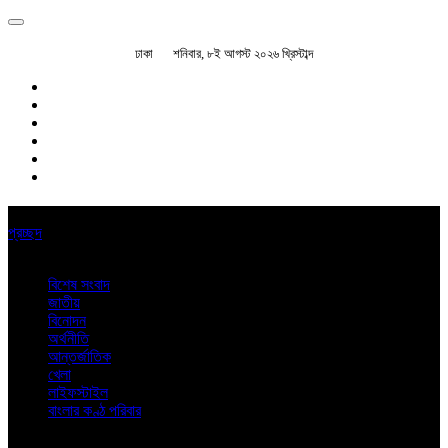
ঢাকা
শনিবার, ৮ই আগস্ট ২০২৬ খ্রিস্টাব্দ
প্রচ্ছদ
বিশেষ সংবাদ
জাতীয়
বিনোদন
অর্থনীতি
আন্তর্জাতিক
খেলা
লাইফস্টাইল
বাংলার কণ্ঠ পরিবার
অন্যান্য