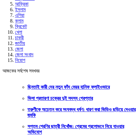
আফ্রিকা
ইসলাম
এশিয়া
কলাম
ক্রিকেট
খেলা
চাকরী
জাতীয়
জেলা
জেলা সংবাদ
নিয়োগ
আজকের সর্বশেষ সবখবর
ছিনতাই কারী দের নতুন ফাঁদ মেয়র হানিফ ফ্লাইওভারে
ভিসা প্রতারণা চক্রের দুই সদস্য গ্রেপ্তার
তরুণীকে অচেতন করে সংঘবদ্ধ ধর্ষণ: ধারণ করা ভিডিও ছড়িয়ে দেওয়ার
হুমকি
সপ্তম শ্রেণির ছাত্রী নিখোঁজ: প্রেমের প্রলোভনে নিয়ে যাওয়ার
অভিযোগ