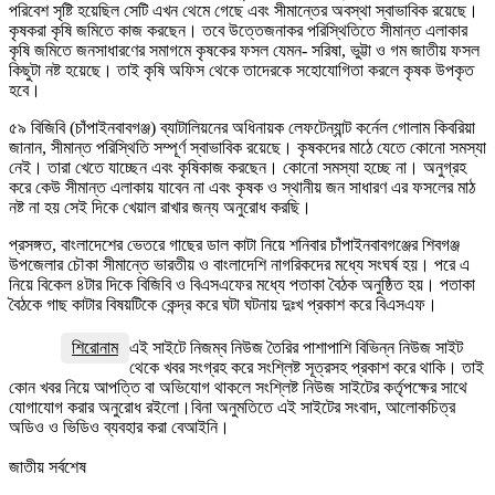
পরিবেশ সৃষ্টি হয়েছিল সেটি এখন থেমে গেছে এবং সীমান্তের অবস্থা স্বাভাবিক রয়েছে।
কৃষকরা কৃষি জমিতে কাজ করছেন। তবে উত্তেজনাকর পরিস্থিতিতে সীমান্ত এলাকার
কৃষি জমিতে জনসাধারণের সমাগমে কৃষকের ফসল যেমন- সরিষা, ভুট্টা ও গম জাতীয় ফসল
কিছুটা নষ্ট হয়েছে। তাই কৃষি অফিস থেকে তাদেরকে সহোযোগিতা করলে কৃষক উপকৃত
হবে।
৫৯ বিজিবি (চাঁপাইনবাবগঞ্জ) ব্যাটালিয়নের অধিনায়ক লেফটেন্যান্ট কর্নেল গোলাম কিবরিয়া
জানান, সীমান্ত পরিস্থিতি সম্পূর্ণ স্বাভাবিক রয়েছে। কৃষকদের মাঠে যেতে কোনো সমস্যা
নেই। তারা খেতে যাচ্ছেন এবং কৃষিকাজ করছেন। কোনো সমস্যা হচ্ছে না। অনুগ্রহ
করে কেউ সীমান্ত এলাকায় যাবেন না এবং কৃষক ও স্থানীয় জন সাধারণ এর ফসলের মাঠ
নষ্ট না হয় সেই দিকে খেয়াল রাখার জন্য অনুরোধ করছি।
প্রসঙ্গত, বাংলাদেশের ভেতরে গাছের ডাল কাটা নিয়ে শনিবার চাঁপাইনবাবগঞ্জের শিবগঞ্জ
উপজেলার চৌকা সীমান্তে ভারতীয় ও বাংলাদেশি নাগরিকদের মধ্যে সংঘর্ষ হয়। পরে এ
নিয়ে বিকেল ৪টার দিকে বিজিবি ও বিএসএফের মধ্যে পতাকা বৈঠক অনুষ্ঠিত হয়। পতাকা
বৈঠকে গাছ কাটার বিষয়টিকে কেন্দ্র করে ঘটা ঘটনায় দুঃখ প্রকাশ করে বিএসএফ।
শিরোনাম
এই সাইটে নিজম্ব নিউজ তৈরির পাশাপাশি বিভিন্ন নিউজ সাইট
থেকে খবর সংগ্রহ করে সংশ্লিষ্ট সূত্রসহ প্রকাশ করে থাকি। তাই
কোন খবর নিয়ে আপত্তি বা অভিযোগ থাকলে সংশ্লিষ্ট নিউজ সাইটের কর্তৃপক্ষের সাথে
যোগাযোগ করার অনুরোধ রইলো।বিনা অনুমতিতে এই সাইটের সংবাদ, আলোকচিত্র
অডিও ও ভিডিও ব্যবহার করা বেআইনি।
জাতীয় সর্বশেষ