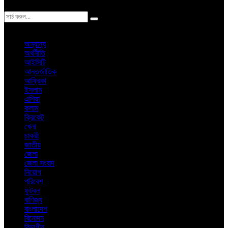
ঢাকা
শনিবার, ৮ই আগস্ট ২০২৬ খ্রিস্টাব্দ
অন্যান্য
অর্থনীতি
আইসিটি
আন্তর্জাতিক
আফ্রিকা
ইসলাম
এশিয়া
কলাম
ক্রিকেট
খেলা
চাকরী
জাতীয়
জেলা
জেলা সংবাদ
নিয়োগ
পরিবেশ
ফুটবল
বাণিজ্য
বাংলাদেশ
বিনোদন
বিভাগীয়