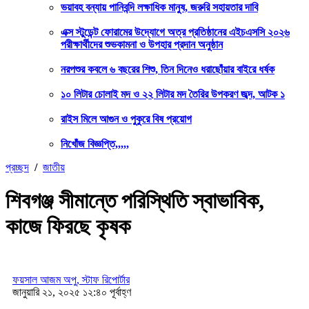
ভয়াবহ বন্যায় পানিবন্দি লক্ষাধিক মানুষ, জরুরি সহায়তার দাবি
এক্স স্টুডেন্ট ফোরামের উদ্যোগে অত্র প্রতিষ্ঠানের এইচএসসি ২০২৬
পরীক্ষার্থীদের শুভকামনা ও উপহার প্রদান অনুষ্ঠান
নরপশুর কবলে ৬ বছরের শিশু, তিন দিনেও ধরাছোঁয়ার বাইরে ধর্ষক
১০ লিটার চোলাই মদ ও ২২ লিটার মদ তৈরির উপকরণ জব্দ, আটক ১
রাইস মিলে আগুন ও পুকুরে বিষ প্রয়োগ
নিখোঁজ বিজ্ঞপ্তি,,,,,
প্রচ্ছদ
/
জাতীয়
শিবগঞ্জ সীমান্তে পরিস্থিতি স্বাভাবিক,
কাজে ফিরছে কৃষক
ফয়সাল আজম অপু, স্টাফ রিপোর্টার
জানুয়ারি ২১, ২০২৫ ১২:৪০ পূর্বাহ্ণ