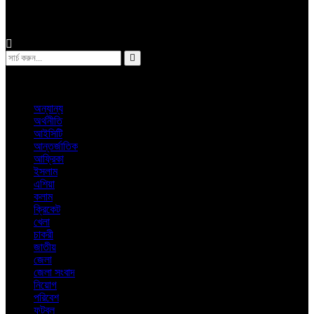
অন্যান্য
ঢাকা
শুক্রবার, ৭ই আগস্ট ২০২৬ খ্রিস্টাব্দ
অন্যান্য
অর্থনীতি
আইসিটি
আন্তর্জাতিক
আফ্রিকা
ইসলাম
এশিয়া
কলাম
ক্রিকেট
খেলা
চাকরী
জাতীয়
জেলা
জেলা সংবাদ
নিয়োগ
পরিবেশ
ফুটবল