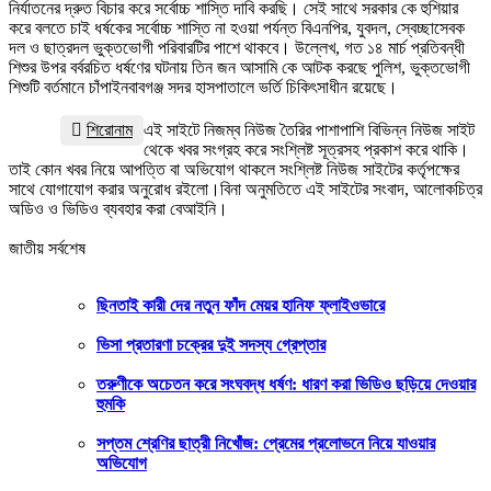
নির্যাতনের দ্রুত বিচার করে সর্বোচ্চ শাস্তি দাবি করছি। সেই সাথে সরকার কে হুশিয়ার
করে বলতে চাই ধর্ষকের সর্বোচ্চ শাস্তি না হওয়া পর্যন্ত বিএনপির, যুবদল, স্বেচ্ছাসেবক
দল ও ছাত্রদল ভুক্তভোগী পরিবারটির পাশে থাকবে। উল্লেখ, গত ১৪ মার্চ প্রতিবন্ধী
শিশুর উপর বর্বরচিত ধর্ষণের ঘটনায় তিন জন আসামি কে আটক করছে পুলিশ, ভুক্তভোগী
শিশুটি বর্তমানে চাঁপাইনবাবগঞ্জ সদর হাসপাতালে ভর্তি চিকিৎসাধীন রয়েছে।
শিরোনাম
এই সাইটে নিজম্ব নিউজ তৈরির পাশাপাশি বিভিন্ন নিউজ সাইট
থেকে খবর সংগ্রহ করে সংশ্লিষ্ট সূত্রসহ প্রকাশ করে থাকি।
তাই কোন খবর নিয়ে আপত্তি বা অভিযোগ থাকলে সংশ্লিষ্ট নিউজ সাইটের কর্তৃপক্ষের
সাথে যোগাযোগ করার অনুরোধ রইলো।বিনা অনুমতিতে এই সাইটের সংবাদ, আলোকচিত্র
অডিও ও ভিডিও ব্যবহার করা বেআইনি।
জাতীয় সর্বশেষ
ছিনতাই কারী দের নতুন ফাঁদ মেয়র হানিফ ফ্লাইওভারে
ভিসা প্রতারণা চক্রের দুই সদস্য গ্রেপ্তার
তরুণীকে অচেতন করে সংঘবদ্ধ ধর্ষণ: ধারণ করা ভিডিও ছড়িয়ে দেওয়ার
হুমকি
সপ্তম শ্রেণির ছাত্রী নিখোঁজ: প্রেমের প্রলোভনে নিয়ে যাওয়ার
অভিযোগ