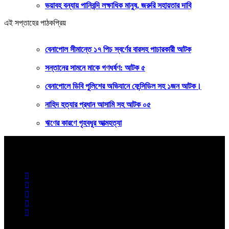
ভয়াবহ বন্যায় পানিবন্দি লক্ষাধিক মানুষ, জরুরি সহায়তার দাবি
এই সপ্তাহের পাঠকপ্রিয়
বেনাপোল সীমান্তে ১৭ পিচ স্বর্ণের বারসহ পাচারকারী আটক
সন্তানের সামনে মাকে গণধর্ষণ: আটক ৫
বেনাপোলে ডিবি পুলিশের অভিযানে ফেন্সিডিল সহ ১জন আটক।
নাহিদ হত্যার প্রধান আসামি সহ আটক ০৫
ঋণের কারণে গৃহবধূর আত্মহত্যা
বাংলার কণ্ঠ
সত্যের খোঁজে ২৪ ঘণ্টা