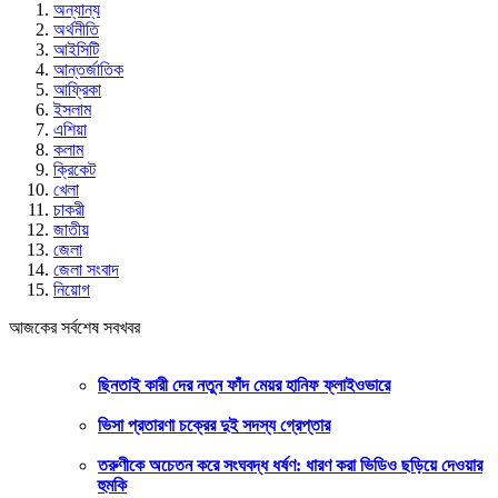
অন্যান্য
অর্থনীতি
আইসিটি
আন্তর্জাতিক
আফ্রিকা
ইসলাম
এশিয়া
কলাম
ক্রিকেট
খেলা
চাকরী
জাতীয়
জেলা
জেলা সংবাদ
নিয়োগ
আজকের সর্বশেষ সবখবর
ছিনতাই কারী দের নতুন ফাঁদ মেয়র হানিফ ফ্লাইওভারে
ভিসা প্রতারণা চক্রের দুই সদস্য গ্রেপ্তার
তরুণীকে অচেতন করে সংঘবদ্ধ ধর্ষণ: ধারণ করা ভিডিও ছড়িয়ে দেওয়ার
হুমকি