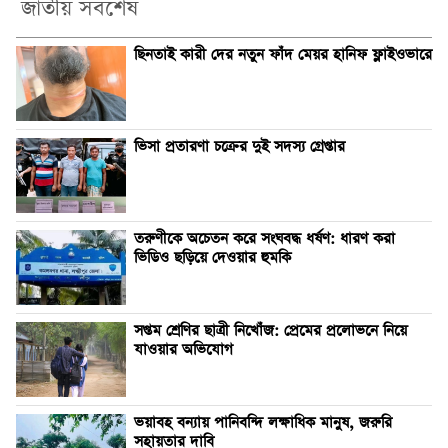
জাতীয় সর্বশেষ
ছিনতাই কারী দের নতুন ফাঁদ মেয়র হানিফ ফ্লাইওভারে
ভিসা প্রতারণা চক্রের দুই সদস্য গ্রেপ্তার
তরুণীকে অচেতন করে সংঘবদ্ধ ধর্ষণ: ধারণ করা
ভিডিও ছড়িয়ে দেওয়ার হুমকি
সপ্তম শ্রেণির ছাত্রী নিখোঁজ: প্রেমের প্রলোভনে নিয়ে
যাওয়ার অভিযোগ
ভয়াবহ বন্যায় পানিবন্দি লক্ষাধিক মানুষ, জরুরি
সহায়তার দাবি