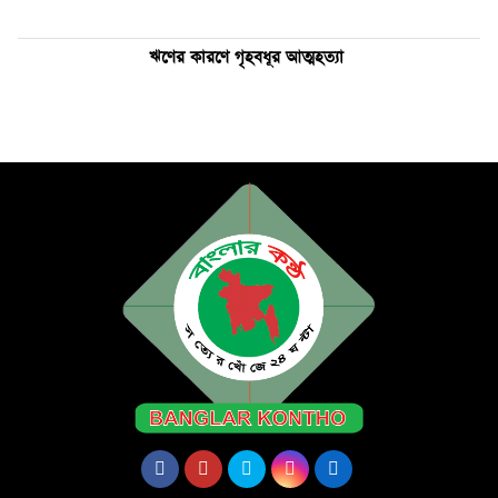
ঋণের কারণে গৃহবধূর আত্মহত্যা