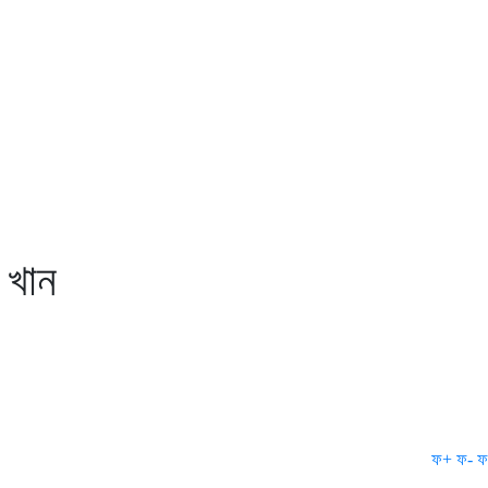
ন খান
ফ+
ফ-
ফ