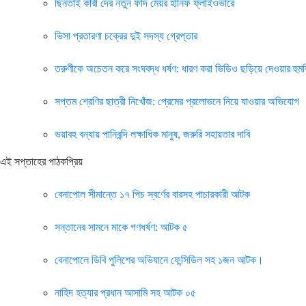
ছিনতাই কারী দের নতুন ফাঁদ মেয়র হানিফ ফ্লাইওভারে
ভিসা প্রতারণা চক্রের দুই সদস্য গ্রেপ্তার
তরুণীকে অচেতন করে সংঘবদ্ধ ধর্ষণ: ধারণ করা ভিডিও ছড়িয়ে দেওয়ার হুম
সপ্তম শ্রেণির ছাত্রী নিখোঁজ: প্রেমের প্রলোভনে নিয়ে যাওয়ার অভিযোগ
ভয়াবহ বন্যায় পানিবন্দি লক্ষাধিক মানুষ, জরুরি সহায়তার দাবি
এই সপ্তাহের পাঠকপ্রিয়
বেনাপোল সীমান্তে ১৭ পিচ স্বর্ণের বারসহ পাচারকারী আটক
সন্তানের সামনে মাকে গণধর্ষণ: আটক ৫
বেনাপোলে ডিবি পুলিশের অভিযানে ফেন্সিডিল সহ ১জন আটক।
নাহিদ হত্যার প্রধান আসামি সহ আটক ০৫