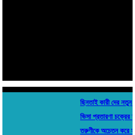
হেড অফিস:
মতিঝিল প্লাজা ১৯৩/ সি- ১ মতিঝিল সি/এ, (৪র্থ তলা) ঢাকা- ১০০০
Email: banglarkonthonews.com@gmail.com
সম্পাদক ও প্রকাশক
মোঃ বিল্লাল হোসেন শুভ
সহ সম্পাদক
রবিউল ইসলাম
হেড অফিস:
মতিঝিল প্লাজা ১৯৩/ সি- ১ মতিঝিল সি/এ, (৪র্থ তলা) ঢাকা- ১০০০
Email: banglarkonthonews.com@gmail.com
শিরোনাম
ছিনতাই কারী দের নতুন ফ
ভিসা প্রতারণা চক্রের দু
তরুণীকে অচেতন করে সংঘব