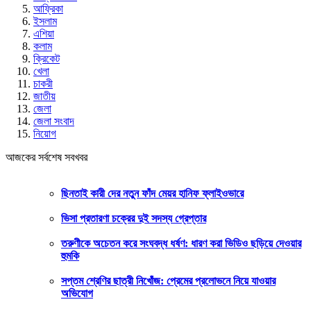
আফ্রিকা
ইসলাম
এশিয়া
কলাম
ক্রিকেট
খেলা
চাকরী
জাতীয়
জেলা
জেলা সংবাদ
নিয়োগ
আজকের সর্বশেষ সবখবর
ছিনতাই কারী দের নতুন ফাঁদ মেয়র হানিফ ফ্লাইওভারে
ভিসা প্রতারণা চক্রের দুই সদস্য গ্রেপ্তার
তরুণীকে অচেতন করে সংঘবদ্ধ ধর্ষণ: ধারণ করা ভিডিও ছড়িয়ে দেওয়ার
হুমকি
সপ্তম শ্রেণির ছাত্রী নিখোঁজ: প্রেমের প্রলোভনে নিয়ে যাওয়ার
অভিযোগ