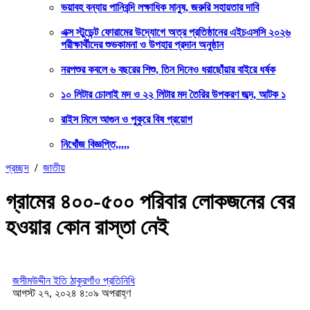
ভয়াবহ বন্যায় পানিবন্দি লক্ষাধিক মানুষ, জরুরি সহায়তার দাবি
এক্স স্টুডেন্ট ফোরামের উদ্যোগে অত্র প্রতিষ্ঠানের এইচএসসি ২০২৬
পরীক্ষার্থীদের শুভকামনা ও উপহার প্রদান অনুষ্ঠান
নরপশুর কবলে ৬ বছরের শিশু, তিন দিনেও ধরাছোঁয়ার বাইরে ধর্ষক
১০ লিটার চোলাই মদ ও ২২ লিটার মদ তৈরির উপকরণ জব্দ, আটক ১
রাইস মিলে আগুন ও পুকুরে বিষ প্রয়োগ
নিখোঁজ বিজ্ঞপ্তি,,,,,
প্রচ্ছদ
/
জাতীয়
গ্রামের ৪০০-৫০০ পরিবার লোকজনের বের
হওয়ার কোন রাস্তা নেই
জসীমউদ্দীন ইতি ঠাকুরগাঁও প্রতিনিধি
আগস্ট ২৭, ২০২৪ ৪:০৯ অপরাহ্ণ