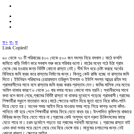
ফ+
ফ-
ফ
Link Copied!
৬০ থেকে ৭০ টি পরিবারের ৪০০ থেকে ৫০০ জন সদস্য নিয়ে বসবাস। মাঠে ফসলি
জমিতে বাড়ি নির্মাণ করে সববাস শুরু করে পরিবার গুলো। মাঠের মধ্যে গঠে উঠা গ্রাম
থেকে বের হওয়ার জন্য নির্দিষ্ট কোনো রাস্তা নেই। দীর্ঘ দিন ধরে চেষ্টা করছে অর্থের
বিনিময়ে জমি ক্রয় করে রাস্তার নির্মাণের জন্য। কিন্তু কেউ রাজি হচ্ছে না রাস্তার জমি
দিতে। ইউনিয়ন পরিষদের চেয়ারম্যান তরিকুল ইসলাম ও ইউপি সদস্য আব্দুর রহিম সহ
গ্রামবাসীদের সাথে বসে রাস্তার জমি ক্রয় করার প্রস্তাব দেন। জমির মালিক দের মতের
অমিল থাকার কারণে ৮ থেকে ১০ বার বসার পরেও কোনো লাভ হয়নি। স্থানীয়দের সাথে
কথা বলে জানা গেছে,গ্ৰামের নির্দিষ্ট রাস্তা না থাকায় দূভোগে পড়েছে গ্রামবাসী।গ্রামের
শিক্ষার্থীরা স্কুলে যাতায়াত করে।মাঠে ক্ষেতের আইল দিয়ে জুতা হাতে নিয়ে কাঁদা-পানি
দিয়ে যেতে হয়। অনেক সময় আইল দিয়ে যাওয়ার সময় পড়ে গিয়ে কাপড় গুলো কাঁদা-
পানিতে নষ্ট হয়ে গেলে শিক্ষার্থীরা বাসায় ফিরে যেতে বাধ্য হয়। উৎপাদিত কৃষিপণ্য বাজারে
বিক্রির জন্য নিয়ে যেতে পারে না।গ্রামের কেউ অসুস্থ হলে দ্রুত চিকিৎসকের কাছে
যেতে পারে না। চরম দুর্ভোগে পড়তে হয় গ্ৰামের গর্ভবতী মায়েদের । গ্রামের রাস্তা নাই
এমন কথা শুনার পরে ছেলে মেয়ে দের বিয়ে ভেঙ্গে যায়। মানুষের চলাচলের জন্য নেই
কোনো রাস্তা। ক্ষেতের আইল