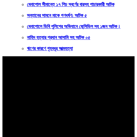
বেনাপোল সীমান্তে ১৭ পিচ স্বর্ণের বারসহ পাচারকারী আটক
সন্তানের সামনে মাকে গণধর্ষণ: আটক ৫
বেনাপোলে ডিবি পুলিশের অভিযানে ফেন্সিডিল সহ ১জন আটক।
নাহিদ হত্যার প্রধান আসামি সহ আটক ০৫
ঋণের কারণে গৃহবধূর আত্মহত্যা
বাংলার কণ্ঠ
সত্যের খোঁজে ২৪ ঘণ্টা
বাংলার কণ্ঠ
সম্পাদক ও প্রকাশক
মোঃ বিল্লাল হোসেন শুভ
সহ সম্পাদক
রবিউল ইসলাম