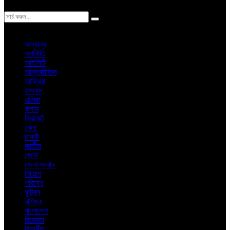
ঢাকা
বৃহস্পতিবার, ৬ই আগস্ট ২০২৬ খ্রিস্টাব্দ
অন্যান্য
অর্থনীতি
আইসিটি
আন্তর্জাতিক
আফ্রিকা
ইসলাম
এশিয়া
কলাম
ক্রিকেট
খেলা
চাকরী
জাতীয়
জেলা
জেলা সংবাদ
নিয়োগ
পরিবেশ
ফুটবল
বাণিজ্য
বাংলাদেশ
বিনোদন
বিভাগীয়