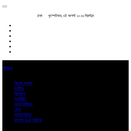
ঢাকা
বৃহস্পতিবার, ৬ই আগস্ট ২০২৬ খ্রিস্টাব্দ
প্রচ্ছদ
বিশেষ সংবাদ
জাতীয়
বিনোদন
অর্থনীতি
আন্তর্জাতিক
খেলা
লাইফস্টাইল
বাংলার কণ্ঠ পরিবার
অন্যান্য