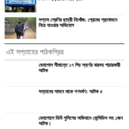
সপ্তম শ্রেণির ছাত্রী নিখোঁজ: প্রেমের প্রলোভনে
নিয়ে যাওয়ার অভিযোগ
এই সপ্তাহের পাঠকপ্রিয়
বেনাপোল সীমান্তে ১৭ পিচ স্বর্ণের বারসহ পাচারকারী
আটক
সন্তানের সামনে মাকে গণধর্ষণ: আটক ৫
বেনাপোলে ডিবি পুলিশের অভিযানে ফেন্সিডিল সহ ১জন
আটক।