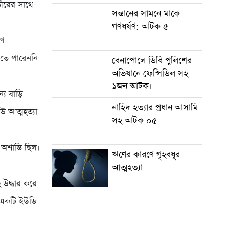
তীরের সাথে
সন্তানের সামনে মাকে
গণধর্ষণ: আটক ৫
ঋণ
তে পারেননি
বেনাপোলে ডিবি পুলিশের
অভিযানে ফেন্সিডিল সহ
১জন আটক।
্য বাড়ি
নাহিদ হত্যার প্রধান আসামি
উ আত্মহত্যা
সহ আটক ০৫
শান্তি ছিল।
ঋণের কারণে গৃহবধূর
আত্মহত্যা
 উদ্ধার করে
য় একটি ইউডি