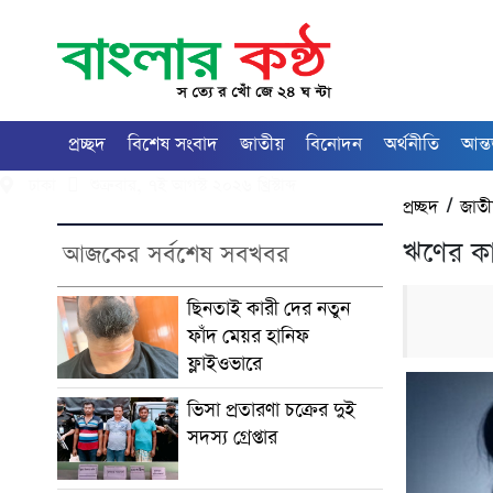
প্রচ্ছদ
বিশেষ সংবাদ
জাতীয়
বিনোদন
অর্থনীতি
আন্ত
ঢাকা
শুক্রবার, ৭ই আগস্ট ২০২৬ খ্রিস্টাব্দ
প্রচ্ছদ
/
জাত
ঋণের কা
আজকের সর্বশেষ সবখবর
ছিনতাই কারী দের নতুন
ফাঁদ মেয়র হানিফ
ফ্লাইওভারে
ভিসা প্রতারণা চক্রের দুই
সদস্য গ্রেপ্তার