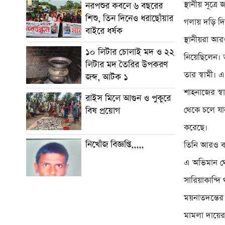
স্থানীয় সূত্
নরপশুর কবলে ৬ বছরের
শিশু, তিন দিনেও ধরাছোঁয়ার
গলায় দড়ি দি
বাইরে ধর্ষক
স্থানীয়রা আ
১০ লিটার চোলাই মদ ও ২২
নিয়েছিলেন।
লিটার মদ তৈরির উপকরণ
তার স্বামী। 
জব্দ, আটক ১
শাহনাজের স্
রাইস মিলে আগুন ও পুকুরে
থেকে চলে যা
বিষ প্রয়োগ
করেছে।
নিখোঁজ বিজ্ঞপ্তি,,,,,
তিনি আরও ব
এ অভিমান থে
সারিয়াকান্দি
ময়নাতদন্তের
মামলা দায়ের