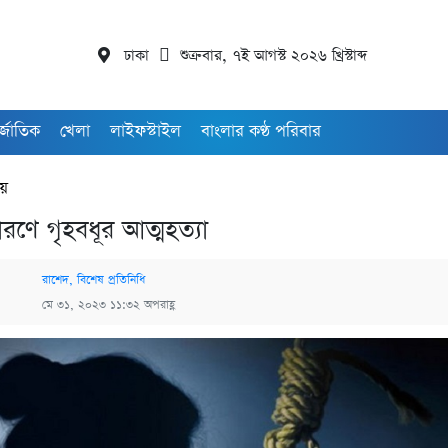
ঢাকা
শুক্রবার, ৭ই আগস্ট ২০২৬ খ্রিস্টাব্দ
র্জাতিক
খেলা
লাইফস্টাইল
বাংলার কণ্ঠ পরিবার
ীয়
রণে গৃহবধূর আত্মহত্যা
রাশেদ, বিশেষ প্রতিনিধি
মে ৩১, ২০২৩ ১১:৩২ অপরাহ্ণ