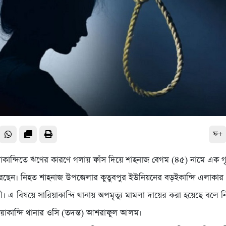
ফ+
য়াকান্দিতে ঋণের কারণে গলায় ফাঁস দিয়ে শাহনাজ বেগম (৪৫) নামে এক গৃ
রেছেন। নিহত শাহনাজ উপজেলার কুতুবপুর ইউনিয়নের বড়ইকান্দি এলাকার
স্ত্রী। এ বিষয়ে সারিয়াকান্দি থানায় অপমৃত্যু মামলা দায়ের করা হয়েছে বলে ন
য়াকান্দি থানার ওসি (তদন্ত) আশরাফুল আলম।