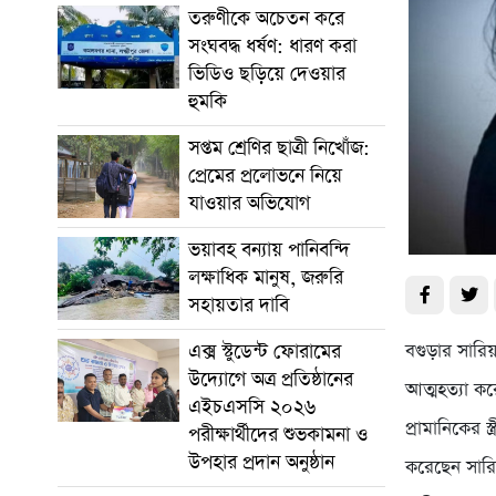
তরুণীকে অচেতন করে
সংঘবদ্ধ ধর্ষণ: ধারণ করা
ভিডিও ছড়িয়ে দেওয়ার
হুমকি
সপ্তম শ্রেণির ছাত্রী নিখোঁজ:
প্রেমের প্রলোভনে নিয়ে
যাওয়ার অভিযোগ
ভয়াবহ বন্যায় পানিবন্দি
লক্ষাধিক মানুষ, জরুরি
সহায়তার দাবি
বগুড়ার সারি
এক্স স্টুডেন্ট ফোরামের
উদ্যোগে অত্র প্রতিষ্ঠানের
আত্মহত্যা ক
এইচএসসি ২০২৬
প্রামানিকের 
পরীক্ষার্থীদের শুভকামনা ও
উপহার প্রদান অনুষ্ঠান
করেছেন সারি